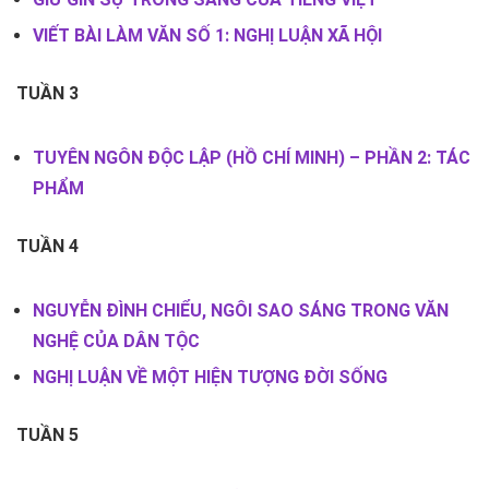
VIẾT BÀI LÀM VĂN SỐ 1: NGHỊ LUẬN XÃ HỘI
TUẦN 3
TUYÊN NGÔN ĐỘC LẬP (HỒ CHÍ MINH) – PHẦN 2: TÁC
PHẨM
TUẦN 4
NGUYỄN ĐÌNH CHIỂU, NGÔI SAO SÁNG TRONG VĂN
NGHỆ CỦA DÂN TỘC
NGHỊ LUẬN VỀ MỘT HIỆN TƯỢNG ĐỜI SỐNG
TUẦN 5