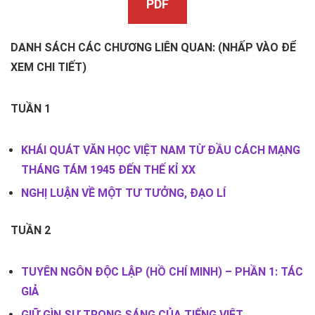
PDF
DANH SÁCH CÁC CHƯƠNG LIÊN QUAN: (NHẤP VÀO ĐỂ
XEM CHI TIẾT)
TUẦN 1
KHÁI QUÁT VĂN HỌC VIỆT NAM TỪ ĐẦU CÁCH MẠNG
THÁNG TÁM 1945 ĐẾN THẾ KỈ XX
NGHỊ LUẬN VỀ MỘT TƯ TƯỞNG, ĐẠO LÍ
TUẦN 2
TUYÊN NGÔN ĐỘC LẬP (HỒ CHÍ MINH) – PHẦN 1: TÁC
GIẢ
GIỮ GÌN SỰ TRONG SÁNG CỦA TIẾNG VIỆT