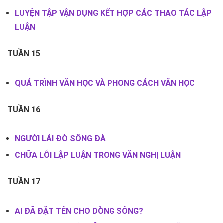
LUYỆN TẬP VẬN DỤNG KẾT HỢP CÁC THAO TÁC LẬP
LUẬN
TUẦN 15
QUÁ TRÌNH VĂN HỌC VÀ PHONG CÁCH VĂN HỌC
TUẦN 16
NGƯỜI LÁI ĐÒ SÔNG ĐÀ
CHỮA LỖI LẬP LUẬN TRONG VĂN NGHỊ LUẬN
TUẦN 17
AI ĐÃ ĐẶT TÊN CHO DÒNG SÔNG?