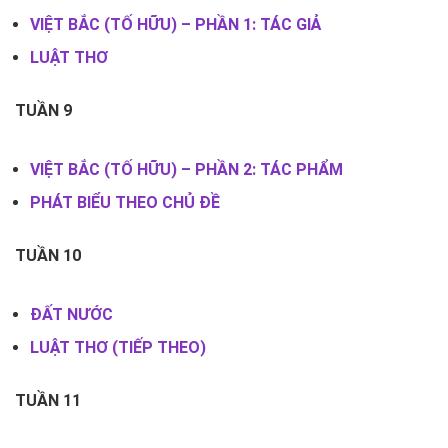
VIỆT BẮC (TỐ HỮU) – PHẦN 1: TÁC GIẢ
LUẬT THƠ
TUẦN 9
VIỆT BẮC (TỐ HỮU) – PHẦN 2: TÁC PHẨM
PHÁT BIỂU THEO CHỦ ĐỀ
TUẦN 10
ĐẤT NƯỚC
LUẬT THƠ (TIẾP THEO)
TUẦN 11