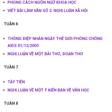
PHONG CÁCH NGÔN NGỮ KHOA HỌC
VIẾT BÀI LÀM VĂN SỐ 2: NGHỊ LUẬN XÃ HỘI
TUẦN 6
THÔNG ĐIỆP NHÂN NGÀY THẾ GIỚI PHÒNG CHỐNG
AIDS 01/12/2003
NGHỊ LUẬN VỀ MỘT BÀI THƠ, ĐOẠN THƠ
TUẦN 7
TÂY TIẾN
NGHỊ LUẬN VỀ MỘT Ý KIẾN BÀN VỀ VĂN HỌC
TUẦN 8