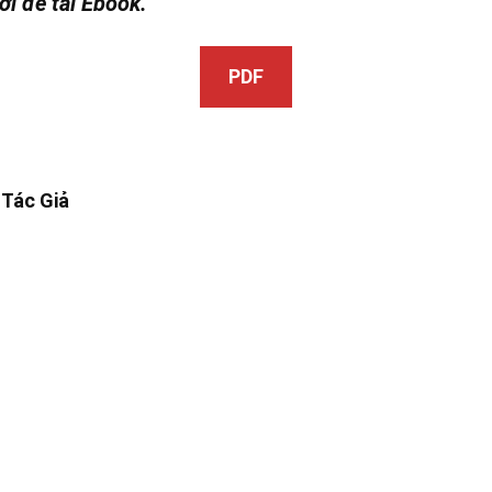
ới để tải Ebook.
PDF
 Tác Giả