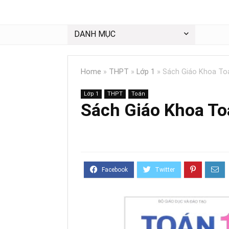
DANH MỤC
Home
»
THPT
»
Lớp 1
»
Sách Giáo Khoa To
Lớp 1
THPT
Toán
Sách Giáo Khoa To