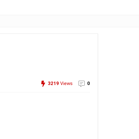
3219
Views
0