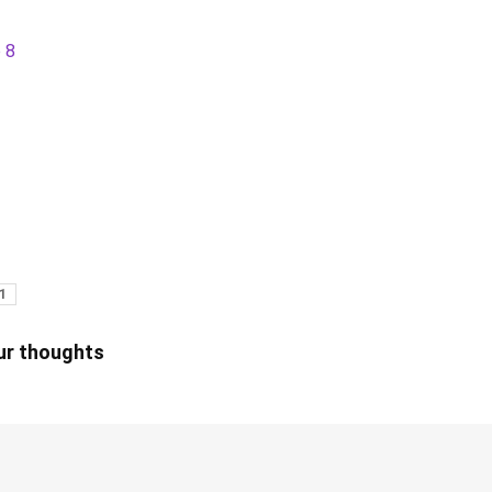
 8
1
our thoughts