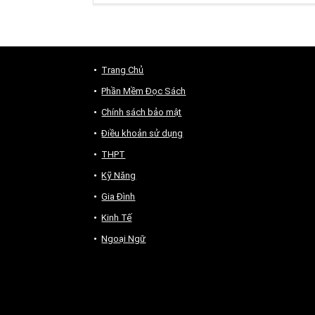
Trang Chủ
Phần Mềm Đọc Sách
Chính sách bảo mật
Điều khoản sử dụng
THPT
Kỹ Năng
Gia Đình
Kinh Tế
Ngoại Ngữ