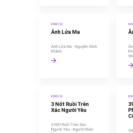
KINH DỊ
KI
Ánh Lửa Ma
Â
Ánh Lửa Ma - Nguyễn Đình
Âm
Khánh
Ro
Wi
KINH DỊ
KI
3 Nốt Ruồi Trên
3
Xác Người Yêu
P
C
3 Nốt Ruồi Trên Xác
Người Yêu - Người Khăn
39