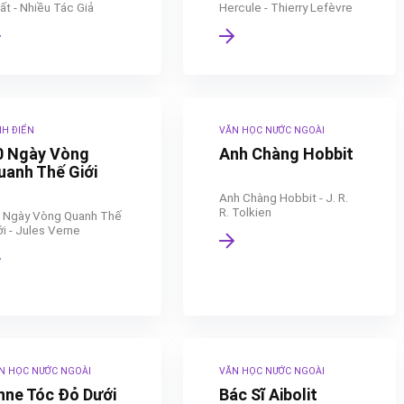
ất - Nhiều Tác Giả
Hercule - Thierry Lefèvre
NH ĐIỂN
VĂN HỌC NƯỚC NGOÀI
0 Ngày Vòng
Anh Chàng Hobbit
uanh Thế Giới
Anh Chàng Hobbit - J. R.
R. Tolkien
 Ngày Vòng Quanh Thế
ới - Jules Verne
N HỌC NƯỚC NGOÀI
VĂN HỌC NƯỚC NGOÀI
nne Tóc Đỏ Dưới
Bác Sĩ Aibolit