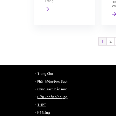
Trắng
Bư
Wa
1
2
Trang Chủ
Phần Mềm Đọc Sách
Chính sách bảo mật
Điều khoản sử dụng
THPT
Kỹ Năng