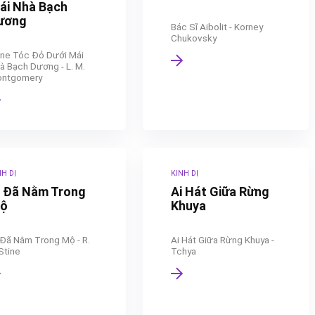
ái Nhà Bạch
ương
Bác Sĩ Aibolit - Korney
Chukovsky
ne Tóc Đỏ Dưới Mái
à Bạch Dương - L. M.
ntgomery
NH DỊ
KINH DỊ
i Đã Nằm Trong
Ai Hát Giữa Rừng
ộ
Khuya
 Đã Nằm Trong Mộ - R.
Ai Hát Giữa Rừng Khuya -
 Stine
Tchya