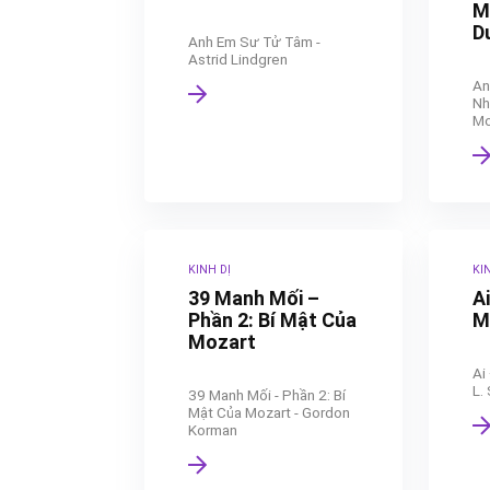
M
D
Anh Em Sư Tử Tâm -
Astrid Lindgren
An
Nh
Mo
KINH DỊ
KI
39 Manh Mối –
A
Phần 2: Bí Mật Của
M
Mozart
Ai
L.
39 Manh Mối - Phần 2: Bí
Mật Của Mozart - Gordon
Korman