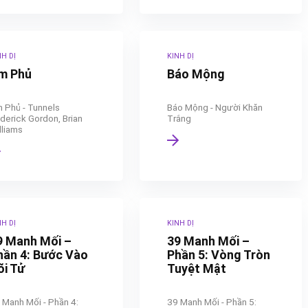
NH DỊ
KINH DỊ
m Phủ
Báo Mộng
 Phủ - Tunnels
Báo Mộng - Người Khăn
derick Gordon, Brian
Trắng
lliams
NH DỊ
KINH DỊ
9 Manh Mối –
39 Manh Mối –
hần 4: Bước Vào
Phần 5: Vòng Tròn
õi Tử
Tuyệt Mật
 Manh Mối - Phần 4:
39 Manh Mối - Phần 5: