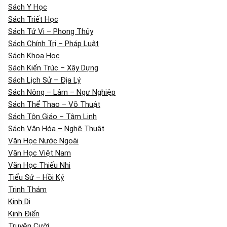
Sách Y Học
Sách Triết Học
Sách Tử Vi – Phong Thủy
Sách Chính Trị – Pháp Luật
Sách Khoa Học
Sách Kiến Trúc – Xây Dựng
Sách Lịch Sử – Địa Lý
Sách Nông – Lâm – Ngư Nghiệp
Sách Thể Thao – Võ Thuật
Sách Tôn Giáo – Tâm Linh
Sách Văn Hóa – Nghệ Thuật
Văn Học Nước Ngoài
Văn Học Việt Nam
Văn Học Thiếu Nhi
Tiểu Sử – Hồi Ký
Trinh Thám
Kinh Dị
Kinh Điển
Truyện Cười