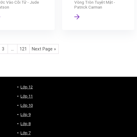
ớc Vào Cõi Tử - Jude
Vòng Tròn Tuyệt Mật -
tson
Patrick Carman
3
…
121
Next Page »
Lớp 12
Lớp 11
Lớp 10
Lớp 9
Lớp 8
Lớp 7