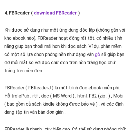
4.
FBReader (
download FBReader
)
Khi được sử dụng như một ứng dụng độc lập (không gắn với
kho ebook nào), FBReader hoạt động rất tốt. có nhiều tính
năng giúp bạn thoải mái hơn khi đọc sách. Ví dụ, phần mềm
có một số lựa chọn phông nền như dạng vân
gỗ
sẽ giúp bạn
đỡ mỏi mắt so với đọc chữ đen trên nền trắng học chữ
trắng trên nền đen.
FBReader ( FBReaderJ ) là một trình đọc ebook miễn phí.
Hỗ trợ ePub , rtf , doc ( MS Word ) , html, FB2 (zip . ) , Mobi
( bao gồm cả sách kindle không được bảo vệ ) , và các định
dạng tập tin văn bản đơn giản .
FBReader là nhanh , tùy biến cao. Có thể sử dụng phông chữ