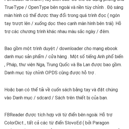
TrueType / OpenType bên ngoài và nền tùy chỉnh . Độ sáng
màn hình có thể được thay đổi trong quá trình đọc ( ngón
tay trượt lên / xuống dọc theo cạnh màn hình bên trái). Hỗ
trợ các chương trình khác nhau màu sắc ngày / đêm.
Bao gồm một trình duyệt / downloader cho mạng ebook
danh mục sản phẩm / cửa hàng . Một số tiếng Anh phổ biến
, Pháp, thư viện Nga, Trung Quốc và Ba Lan được bao gồm.
Danh mục tùy chỉnh OPDS cũng được hỗ trợ .
Hoặc bạn có thể tải về cuốn sách bằng tay và đặt chúng
vào Danh mục / sdcard / Sách trên thiết bị của bạn.
FBReader được tích hợp với từ điển bên ngoài. Hỗ trợ
ColorDict , tất cả các từ điển SlovoEd ( bởi Paragon