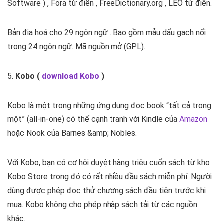
Software ) , Fora từ điển , FreeDictionary.org , LEO từ điển.
Bản địa hoá cho 29 ngôn ngữ . Bao gồm mẫu dấu gạch nối
trong 24 ngôn ngữ. Mã nguồn mở (GPL).
5.
Kobo (
download Kobo
)
Kobo là một trong những ứng dụng đọc book “tất cả trong
một” (all-in-one) có thể cạnh tranh với Kindle của
Amazon
hoặc Nook của Barnes &amp; Nobles.
Với Kobo, bạn có cơ hội duyệt hàng triệu cuốn sách từ kho
Kobo Store trong đó có rất nhiều đầu sách miễn phí. Người
dùng được phép đọc thử chương sách đầu tiên trước khi
mua. Kobo không cho phép nhập sách tải từ các nguồn
khác.