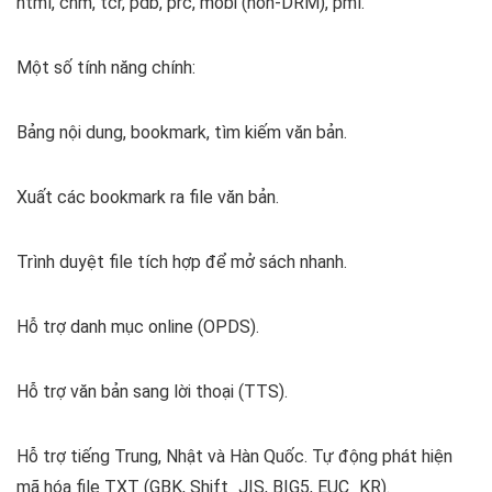
html, chm, tcr, pdb, prc, mobi (non-DRM), pml.
Một số tính năng chính:
Bảng nội dung, bookmark, tìm kiếm văn bản.
Xuất các bookmark ra file văn bản.
Trình duyệt file tích hợp để mở sách nhanh.
Hỗ trợ danh mục online (OPDS).
Hỗ trợ văn bản sang lời thoại (TTS).
Hỗ trợ tiếng Trung, Nhật và Hàn Quốc. Tự động phát hiện
mã hóa file TXT (GBK, Shift_JIS, BIG5, EUC_KR).