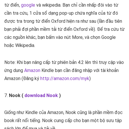
từ điển,
google
và wikipedia. Bạn chỉ cần nhấp đôi vào từ
cần tra cứu, 1 cửa sổ dạng pop-up chứa nghĩa của từ đó
được tra trong từ điển Oxford hiện ra như sau (lần đầu tiên
bạn phải đợi phần mềm tải từ điển Oxford về). Để tra cứu từ
các nguồn khác, bạn bấm vào nút More, và chọn Google
hoặc Wikipedia.
Note: Khi bạn nâng cấp từ phiên bản 4.2 lên thì truy cập vào
ứng dung
Amazon
Kindle bạn cần đăng nhập với tài khoản
Amazon (Đăng ký
http://amazon.com/myk
)
7.
Nook (
download Nook
)
Giống như Kindle của Amazon, Nook cũng là phần mềm đọc
book rất nổi tiếng. Nook cung cấp cho bạn một bộ sưu tập
sách lớn để mua và tải về.