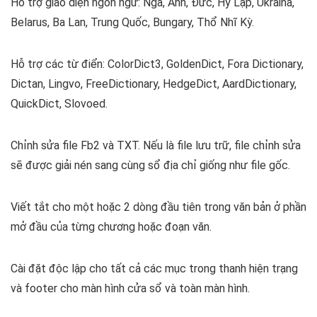
Hỗ trợ giao diện ngôn ngữ: Nga, Anh, Đức, Hy Lạp, Ukraina,
Belarus, Ba Lan, Trung Quốc, Bungary, Thổ Nhĩ Kỳ.
Hỗ trợ các từ điển: ColorDict3, GoldenDict, Fora Dictionary,
Dictan, Lingvo, FreeDictionary, HedgeDict, AardDictionary,
QuickDict, Slovoed.
Chỉnh sửa file Fb2 và TXT. Nếu là file lưu trữ, file chỉnh sửa
sẽ được giải nén sang cùng sổ địa chỉ giống như file gốc.
Viết tắt cho một hoặc 2 dòng đầu tiên trong văn bản ở phần
mở đầu của từng chương hoặc đoạn văn.
Cài đặt độc lập cho tất cả các mục trong thanh hiện trạng
và footer cho màn hình cửa sổ và toàn màn hình.