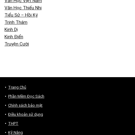
Văn Học Việt Nam
Văn Học Thiếu Nhi
Tiểu Sử – Hồi Ký
Trinh Thám
Kinh Dị
Kinh Điển
Truyện Cười
Trang Chủ
Phần Mềm Đọc Sách
Chính sách bảo mật
Điều khoản sử dụng
THPT
Kỹ Năng