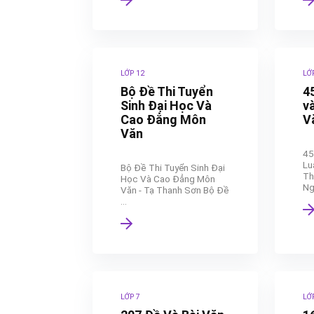
LỚP 12
LỚ
Bộ Đề Thi Tuyển
4
Sinh Đại Học Và
v
Cao Đẳng Môn
V
Văn
45
Lu
Bộ Đề Thi Tuyển Sinh Đại
Th
Học Và Cao Đẳng Môn
Ng
Văn - Tạ Thanh Sơn Bộ Đề
...
LỚP 7
LỚ