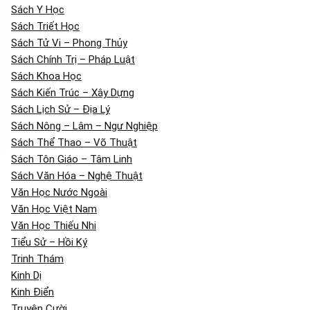
Sách Y Học
Sách Triết Học
Sách Tử Vi – Phong Thủy
Sách Chính Trị – Pháp Luật
Sách Khoa Học
Sách Kiến Trúc – Xây Dựng
Sách Lịch Sử – Địa Lý
Sách Nông – Lâm – Ngư Nghiệp
Sách Thể Thao – Võ Thuật
Sách Tôn Giáo – Tâm Linh
Sách Văn Hóa – Nghệ Thuật
Văn Học Nước Ngoài
Văn Học Việt Nam
Văn Học Thiếu Nhi
Tiểu Sử – Hồi Ký
Trinh Thám
Kinh Dị
Kinh Điển
Truyện Cười