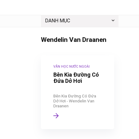
DANH MỤC
Wendelin Van Draanen
VĂN HỌC NƯỚC NGOÀI
Bên Kia Đường Có
Đứa Dở Hơi
Bên Kia Đường Có Đứa
Dở Hơi - Wendelin Van
Draanen