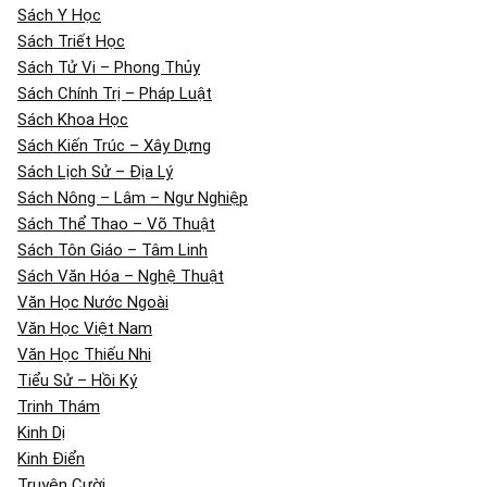
Sách Y Học
Sách Triết Học
Sách Tử Vi – Phong Thủy
Sách Chính Trị – Pháp Luật
Sách Khoa Học
Sách Kiến Trúc – Xây Dựng
Sách Lịch Sử – Địa Lý
Sách Nông – Lâm – Ngư Nghiệp
Sách Thể Thao – Võ Thuật
Sách Tôn Giáo – Tâm Linh
Sách Văn Hóa – Nghệ Thuật
Văn Học Nước Ngoài
Văn Học Việt Nam
Văn Học Thiếu Nhi
Tiểu Sử – Hồi Ký
Trinh Thám
Kinh Dị
Kinh Điển
Truyện Cười