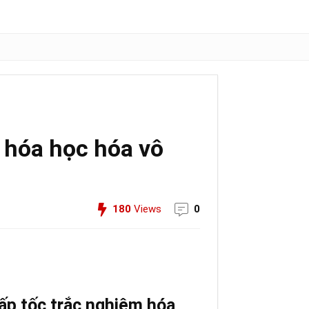
m hóa học hóa vô
180
Views
0
cấp tốc trắc nghiệm hóa