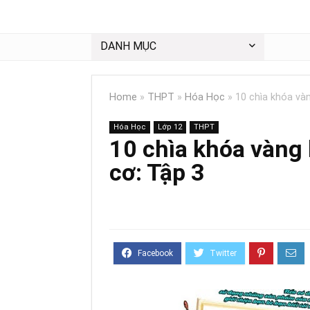
DANH MỤC
Home
»
THPT
»
Hóa Học
»
10 chìa khóa và
Hóa Học
Lớp 12
THPT
10 chìa khóa vàng 
cơ: Tập 3