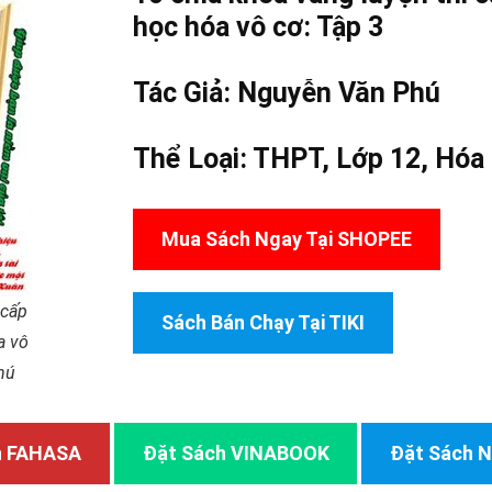
học hóa vô cơ: Tập 3
Tác Giả: Nguyễn Văn Phú
Thể Loại:
THPT
,
Lớp 12
,
Hóa
Mua Sách Ngay Tại SHOPEE
 cấp
Sách Bán Chạy Tại TIKI
a vô
hú
h FAHASA
Đặt Sách VINABOOK
Đặt Sách