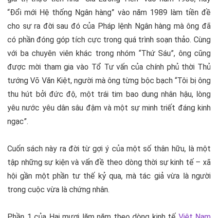
“Đổi mới Hệ thống Ngân hàng” vào năm 1989 làm tiền đề
cho sự ra đời sau đó của Pháp lệnh Ngân hàng mà ông đã
có phần đóng góp tích cực trong quá trình soạn thảo. Cùng
với ba chuyên viên khác trong nhóm “Thứ Sáu”, ông cũng
được mời tham gia vào Tổ Tư vấn của chính phủ thời Thủ
tướng Võ Văn Kiệt, người mà ông từng bộc bạch “Tôi bị ông
thu hút bởi đức độ, một trái tim bao dung nhân hậu, lòng
yêu nước yêu dân sâu đậm và một sự minh triết đáng kinh
ngạc”.
Cuốn sách này ra đời từ gợi ý của một số thân hữu, là một
tập những sự kiện và vấn đề theo dòng thời sự kinh tế – xã
hội gần một phần tư thế kỷ qua, mà tác giả vừa là người
trong cuộc vừa là chứng nhân.
Phần 1 của Hai mươi lăm năm theo dòng kinh tế
Việt Nam