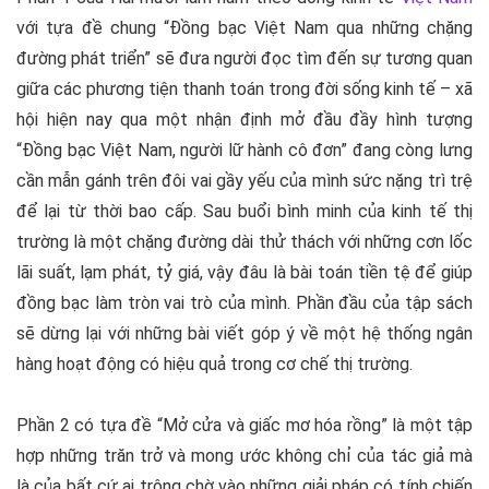
với tựa đề chung “Đồng bạc Việt Nam qua những chặng
đường phát triển” sẽ đưa người đọc tìm đến sự tương quan
giữa các phương tiện thanh toán trong đời sống kinh tế – xã
hội hiện nay qua một nhận định mở đầu đầy hình tượng
“Đồng bạc Việt Nam, người lữ hành cô đơn” đang còng lưng
cần mẫn gánh trên đôi vai gầy yếu của mình sức nặng trì trệ
để lại từ thời bao cấp. Sau buổi bình minh của kinh tế thị
trường là một chặng đường dài thử thách với những cơn lốc
lãi suất, lạm phát, tỷ giá, vậy đâu là bài toán tiền tệ để giúp
đồng bạc làm tròn vai trò của mình. Phần đầu của tập sách
sẽ dừng lại với những bài viết góp ý về một hệ thống ngân
hàng hoạt động có hiệu quả trong cơ chế thị trường.
Phần 2 có tựa đề “Mở cửa và giấc mơ hóa rồng” là một tập
hợp những trăn trở và mong ước không chỉ của tác giả mà
là của bất cứ ai trông chờ vào những giải pháp có tính chiến