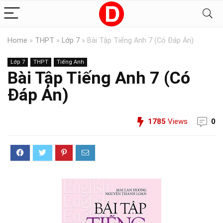
Home
»
THPT
»
Lớp 7
»
Bài Tập Tiếng Anh 7 (Có Đáp Án)
Lớp 7
THPT
Tiếng Anh
Bài Tập Tiếng Anh 7 (Có
Đáp Án)
1785
Views
0