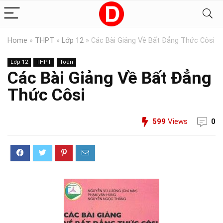
Home
»
THPT
»
Lớp 12
»
Các Bài Giảng Về Bất Đẳng Thức Côsi
Lớp 12
THPT
Toán
Các Bài Giảng Về Bất Đẳng
Thức Côsi
599
Views
0