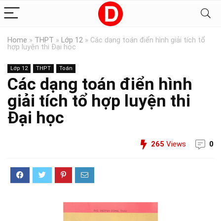
Home
»
THPT
»
Lớp 12
»
Các dạng toán điển hình giải tích tổ
hợp luyện thi Đại học
Lớp 12
THPT
Toán
Các dạng toán điển hình
giải tích tổ hợp luyện thi
Đại học
265
Views
0