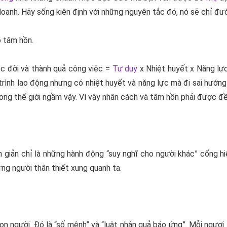
anh. Hãy sống kiên định với những nguyên tắc đó, nó sẽ chỉ đườn
o tâm hồn.
ộc đời và thành quả công việc =
Tư duy
x Nhiệt huyết x Năng lự
 trình lao động nhưng có nhiệt huyết và năng lực mà đi sai hướn
rong thế giới ngầm vậy. Vì vậy nhân cách và tâm hồn phải được đề 
ơn giản chỉ là những hành động “suy nghĩ cho người khác” cống hi
ng người thân thiết xung quanh ta.
 con người. Đó là “số mệnh” và “luật nhân quả báo ứng”. Mỗi ngươ