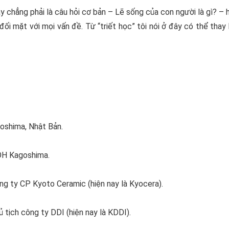
ay chẳng phải là câu hỏi cơ bản – Lẽ sống của con người là gì? –
đối mặt với mọi vấn đề. Từ “triết học” tôi nói ở đây có thể tha
goshima, Nhật Bản.
 ĐH Kagoshima.
ng ty CP Kyoto Ceramic (hiện nay là Kyocera).
 tịch công ty DDI (hiện nay là KDDI).