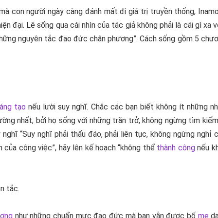
mà con người ngày càng đánh mất đi giá trị truyền thống,
Inamo
hiện đại. Lẽ sống qua cái nhìn của tác giả không phải là cái gì xa 
 “những nguyên tắc đạo đức chân phương”. Cách sống gồm 5 chươ
áng tạo
nếu lười suy nghĩ. Chắc các bạn biết không ít những n
ờng nhất, bởi họ sống với những trăn trở, không ngừng tìm kiếm 
 nghĩ “Suy nghĩ phải thấu đáo, phải liên tục, không ngừng nghỉ
h của công việc”, hãy lên kế hoạch “không thể
thành công
nếu kh
n tắc.
ương
như những chuẩn mực đạo đức mà bạn vẫn được bố
mẹ
dạ