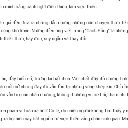
o mình bằng cách nghĩ điều thiện, làm việc thiện.
c giả đều đưa ra những dẫn chứng, những câu chuyện thực tế r
 cùng khó khăn. Những điều ông viết trong “
Cách Sống
” là nhữn
ch thiết thực, hãy đọc, suy ngẫm và thay đổi.
 âu, đầy biến cố, tương lai bất định. Vật chất đầy đủ nhưng ti
do cởi mở nhưng đây đó vẫn tồn tại những vùng khép kín. Chỉ cần
i vẫn bi quan chán chường, không ít những vụ bê bối, thậm chí t
trên phạm vi toàn xã hội? Có lẽ, do nhiều người không tìm thấy ý
 xã hội hiện nay bắt nguồn từ việc thiếu vắng nhân sinh quan. Mà 