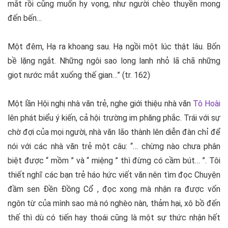
mắt rồi cũng muốn hy vọng, như người chèo thuyền mong
đến bến…
Một đêm, Hạ ra khoang sau. Hạ ngồi một lúc thật lâu. Bốn
bề lặng ngắt. Những ngôi sao long lanh nhỏ lã chã những
giọt nước mắt xuống thế gian…” (tr. 162)
Một lần Hội nghị nhà văn trẻ, nghe giới thiệu nhà văn
Tô Hoài
lên phát biểu ý kiến, cả hội trường im phăng phắc. Trái với sự
chờ đợi của mọi người, nhà văn lão thành lên diễn đàn chỉ để
nói với các nhà văn trẻ một câu: “… chừng nào chưa phân
biệt được “ mồm ” và “ miệng ” thì đừng có cầm bút… ”. Tôi
thiết nghĩ các bạn trẻ háo hức viết văn nên tìm đọc Chuyện
đầm sen Đền Đồng Cổ , đọc xong mà nhận ra được vốn
ngôn từ của mình sao mà nó nghèo nàn, thảm hại, xô bồ đến
thế thì dù có tiến hay thoái cũng là một sự thức nhận hết