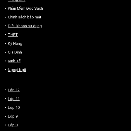
Phần Mềm Đọc Sách
Chính sách bảo mật
Điều khoản sử dụng
THPT
Kỹ Năng
Gia Đình
Kinh Tế
Ngoại Ngữ
Lớp 12
Lớp 11
Lớp 10
Lớp 9
Lớp 8