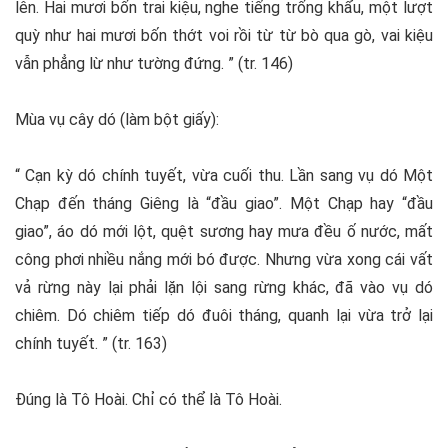
lên. Hai mươi bốn trai kiệu, nghe tiếng trống khẩu, một lượt
quỳ như hai mươi bốn thớt voi rồi từ từ bò qua gò, vai kiệu
vẫn phẳng lừ như tường đứng. ” (tr. 146)
Mùa vụ cây dó (làm bột giấy):
“ Cạn kỳ dó chính tuyết, vừa cuối thu. Lần sang vụ dó Một
Chạp đến tháng Giêng là “đầu giao”. Một Chạp hay “đầu
giao”, áo dó mới lột, quệt sương hay mưa đều ố nước, mất
công phơi nhiều nắng mới bó được. Nhưng vừa xong cái vất
vả rừng này lại phải lặn lội sang rừng khác, đã vào vụ dó
chiêm. Dó chiêm tiếp dó đuôi tháng, quanh lại vừa trở lại
chính tuyết. ” (tr. 163)
Đúng là Tô Hoài. Chỉ có thể là Tô Hoài.