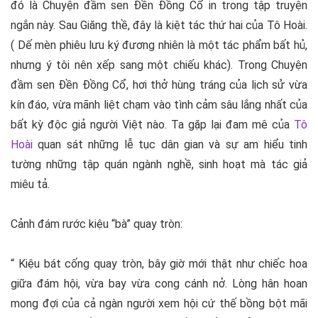
đó là Chuyện đầm sen Đền Đồng Cổ in trong tập truyện
ngắn này. Sau Giăng thề, đây là kiệt tác thứ hai của Tô Hoài.
( Dế mèn phiêu lưu ký đương nhiên là một tác phẩm bất hủ,
nhưng ý tôi nên xếp sang một chiếu khác). Trong Chuyện
đầm sen Đền Đồng Cổ, hơi thở hùng tráng của lịch sử vừa
kín đáo, vừa mãnh liệt chạm vào tình cảm sâu lắng nhất của
bất kỳ độc giả người Việt nào. Ta gặp lại đam mê của
Tô
Hoài
quan sát những lễ tục dân gian và sự am hiểu tinh
tường những tập quán ngành nghề, sinh hoạt mà tác giả
miêu tả.
Cảnh đám rước kiệu “bà” quay tròn:
“ Kiệu bát cống quay tròn, bây giờ mới thật như chiếc hoa
giữa đám hội, vừa bay vừa cong cánh nở. Lòng hân hoan
mong đợi của cả ngàn người xem hội cứ thế bồng bột mãi