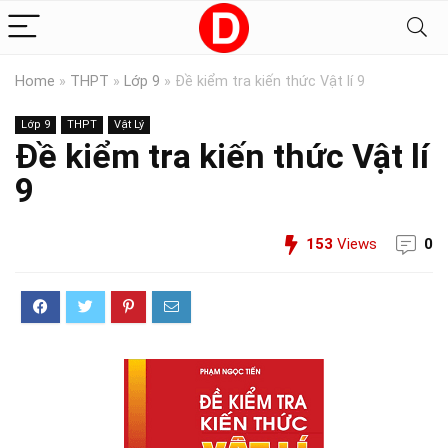
Home
»
THPT
»
Lớp 9
»
Đề kiểm tra kiến thức Vật lí 9
Lớp 9
THPT
Vật Lý
Đề kiểm tra kiến thức Vật lí
9
153
Views
0