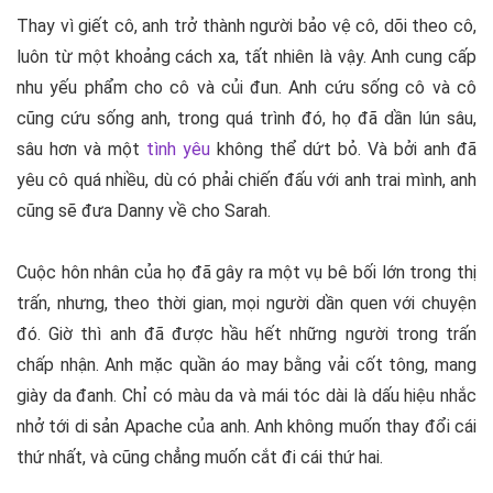
Thay vì giết cô, anh trở thành người bảo vệ cô, dõi theo cô,
luôn từ một khoảng cách xa, tất nhiên là vậy. Anh cung cấp
nhu yếu phẩm cho cô và củi đun. Anh cứu sống cô và cô
cũng cứu sống anh, trong quá trình đó, họ đã dần lún sâu,
sâu hơn và một
tình yêu
không thể dứt bỏ. Và bởi anh đã
yêu cô quá nhiều, dù có phải chiến đấu với anh trai mình, anh
cũng sẽ đưa Danny về cho Sarah.
Cuộc hôn nhân của họ đã gây ra một vụ bê bối lớn trong thị
trấn, nhưng, theo thời gian, mọi người dần quen với chuyện
đó. Giờ thì anh đã được hầu hết những người trong trấn
chấp nhận. Anh mặc quần áo may bằng vải cốt tông, mang
giày da đanh. Chỉ có màu da và mái tóc dài là dấu hiệu nhắc
nhở tới di sản Apache của anh. Anh không muốn thay đổi cái
thứ nhất, và cũng chẳng muốn cắt đi cái thứ hai.