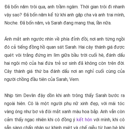
Đã bốn năm trôi qua, anh trầm ngâm. Thời gian trôi đi nhanh
vậy sao? Đã bốn năm kể từ khi anh gặp cha và anh trai mình,
Noche. Đã bốn năm, và Sarah đang mang thai, lần nữa.
Ánh mắt anh ngước nhìn về phía đỉnh đồi, nơi anh từng ngồi
đó cả tiếng đồng hồ quan sát Sarah. Hai cây thánh giá được
quét vôi trắng đứng im lìm giữa bầu trời cuối hè, đánh dấu
hai ngôi mộ của hai đứa trẻ sơ sinh đã không còn trên đời.
Cây thánh giá thứ ba đánh dấu nơi an nghỉ cuối cùng của
người chồng đầu tiên của Sarah, Vern.
Nhịp tim Devlin đậy dồn khi anh trông thấy Sarah bước ra
ngoài hiên. Cô là một người phụ nữ xinh đẹp, với mái tóc
vàng óng như bơ và đôi mắt xanh màu hoa bắp. Anh vẫn còn
cảm thấy ngạc nhiên khi cô đồng ý
kết hôn
với mình, khi cô
sẵn sàng chấp nhận sự khinh miệt và chế giễu từ bạn bè khi