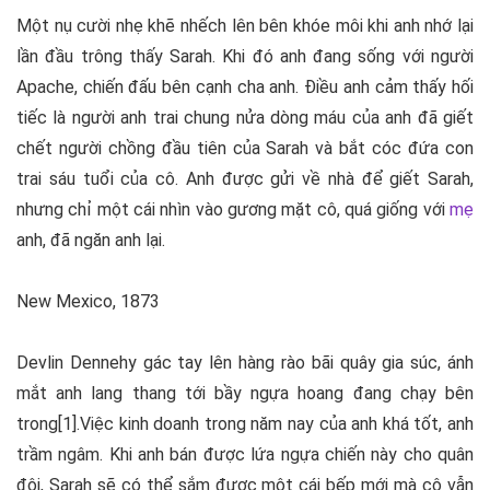
Một nụ cười nhẹ khẽ nhếch lên bên khóe môi khi anh nhớ lại
lần đầu trông thấy Sarah. Khi đó anh đang sống với người
Apache, chiến đấu bên cạnh cha anh. Điều anh cảm thấy hối
tiếc là người anh trai chung nửa dòng máu của anh đã giết
chết người chồng đầu tiên của Sarah và bắt cóc đứa con
trai sáu tuổi của cô. Anh được gửi về nhà để giết Sarah,
nhưng chỉ một cái nhìn vào gương mặt cô, quá giống với
mẹ
anh, đã ngăn anh lại.
New Mexico, 1873
Devlin Dennehy gác tay lên hàng rào bãi quây gia súc, ánh
mắt anh lang thang tới bầy ngựa hoang đang chạy bên
trong[1].Việc kinh doanh trong năm nay của anh khá tốt, anh
trầm ngâm. Khi anh bán được lứa ngựa chiến này cho quân
đội, Sarah sẽ có thể sắm được một cái bếp mới mà cô vẫn