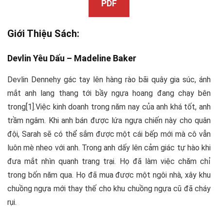
PDF
Giới Thiệu Sách:
Devlin Yêu Dấu –
Madeline Baker
Devlin Dennehy gác tay lên hàng rào bãi quây gia súc, ánh
mắt anh lang thang tới bầy ngựa hoang đang chạy bên
trong[1].Việc kinh doanh trong năm nay của anh khá tốt, anh
trầm ngâm. Khi anh bán được lứa ngựa chiến này cho quân
đội, Sarah sẽ có thể sắm được một cái bếp mới mà cô vẫn
luôn mè nheo với anh. Trong anh dấy lên cảm giác tự hào khi
đưa mắt nhìn quanh trang trại. Họ đã làm việc chăm chỉ
trong bốn năm qua. Họ đã mua được một ngôi nhà, xây khu
chuồng ngựa mới thay thế cho khu chuồng ngựa cũ đã cháy
rụi.