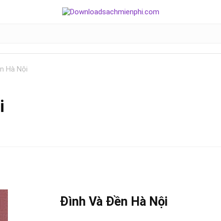
n Hà Nội
i
Đình Và Đền
Hà Nội