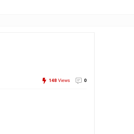
148
Views
0