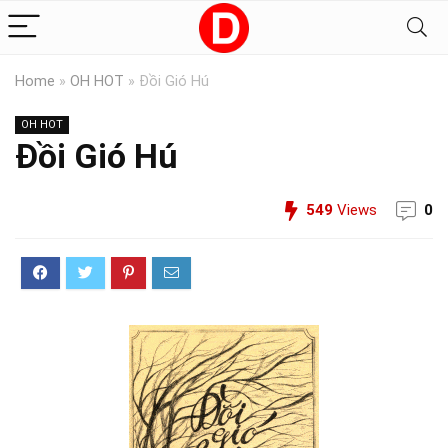
Home
»
OH HOT
»
Đồi Gió Hú
OH HOT
Đồi Gió Hú
549
Views
0