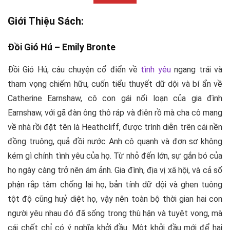
Giới Thiệu Sách:
Đồi Gió Hú –
Emily Bronte
Đồi Gió Hú, câu chuyện cổ điển về
tình yêu
ngang trái và
tham vọng chiếm hữu, cuốn tiểu thuyết dữ dội và bí ẩn về
Catherine Earnshaw, cô con gái nổi loạn của gia đình
Earnshaw, với gã đàn ông thô ráp và điên rồ mà cha cô mang
về nhà rồi đặt tên là Heathcliff, được trình diễn trên cái nền
đồng truông, quả đồi nước Anh cô quạnh và đơn sơ không
kém gì chính tình yêu của họ. Từ nhỏ đến lớn, sự gắn bó của
họ ngày càng trở nên ám ảnh. Gia đình, địa vị xã hội, và cả số
phận rắp tâm chống lại họ, bản tính dữ dội và ghen tuông
tột độ cũng huỷ diệt họ, vậy nên toàn bộ thời gian hai con
người yêu nhau đó đã sống trong thù hận và tuyệt vọng, mà
cái chết chỉ có ý nghĩa khởi đầu. Một khởi đầu mới để hai