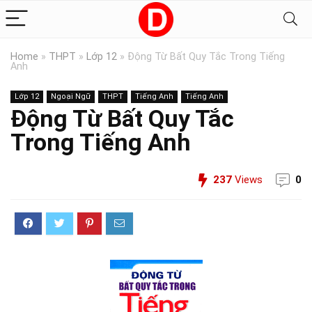
Home
»
THPT
»
Lớp 12
»
Động Từ Bất Quy Tắc Trong Tiếng
Anh
Lớp 12
Ngoại Ngữ
THPT
Tiếng Anh
Tiếng Anh
Động Từ Bất Quy Tắc
Trong Tiếng Anh
237
Views
0