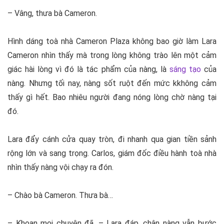
– Vâng, thưa bà Cameron.
Hình dáng toà nhà Cameron Plaza không bao giờ làm Lara
Cameron nhìn thấy mà trong lòng không trào lên một cảm
giác hài lòng vì đó là tác phẩm của nàng, là
sáng tạo
của
nàng. Nhưng tối nay, nàng sốt ruột đến mức kkhông cảm
thấy gì hết. Bao nhiêu người đang nóng lòng chờ nàng tại
đó.
Lara đẩy cánh cửa quay tròn, đi nhanh qua gian tiền sảnh
rộng lớn và sang trọng. Carlos, giám đốc điều hành toà nhà
nhìn thấy nàng vội chạy ra đón.
– Chào bà Cameron. Thưa bà…
– Khoan mọi chuyện đã, – Lara đáp, chân nàng vẫn bước