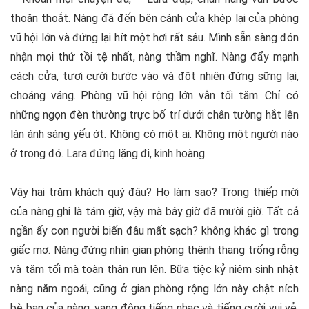
thoăn thoắt. Nàng đã đến bên cánh cửa khép lại của phòng
vũ hội lớn và đứng lại hít một hơi rất sâu. Mình sẵn sàng đón
nhận mọi thứ tồi tệ nhất, nàng thầm nghĩ. Nàng đẩy mạnh
cách cửa, tươi cười bước vào và đột nhiên đứng sững lại,
choáng váng. Phòng vũ hội rộng lớn vẫn tối tăm. Chỉ có
những ngọn đèn thường trực bố trí dưới chân tường hắt lên
làn ánh sáng yếu ớt. Không có một ai. Không một người nào
ở trong đó. Lara đứng lặng đi, kinh hoàng.
Vậy hai trăm khách quý đâu? Họ làm sao? Trong thiếp mời
của nàng ghi là tám giờ, vậy mà bây giờ đã mười giờ. Tất cả
ngần ấy con người biến đâu mất sạch? không khác gì trong
giấc mơ. Nàng đứng nhìn gian phòng thênh thang trống rỗng
và tăm tối mà toàn thân run lên. Bữa tiệc kỷ niêm sinh nhật
nàng năm ngoái, cũng ở gian phòng rộng lớn này chật ních
bè bạn của nàng, vang động tiếng nhạc và tiếng cười vui vẻ.