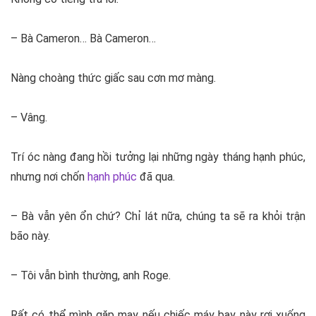
– Bà Cameron… Bà Cameron…
Nàng choàng thức giấc sau cơn mơ màng.
– Vâng.
Trí óc nàng đang hồi tưởng lại những ngày tháng hạnh phúc,
nhưng nơi chốn
hạnh phúc
đã qua.
– Bà vẫn yên ổn chứ? Chỉ lát nữa, chúng ta sẽ ra khỏi trận
bão này.
– Tôi vẫn bình thường, anh Roge.
Rất có thể mình gặp may nếu chiếc máy bay này rơi xuống