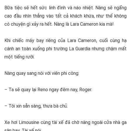
Bữa tiệc sẽ hết sức linh đình và náo nhiệt. Nàng sẽ ngẩng
cao đầu nhìn thẳng vào tất cả khách khứa, như thể không
có chuyện gì xảy ra hết. Nàng là Lara Cameron kia mà!
Khi chiếc máy bay riêng của Lara Cameron, cuối cùng hạ
cánh an toàn xuống phi trường La Guardia nhưng chậm mất
một tiếng rưỡi.
Nàng quay sang nói với viên phi công:
– Ta sẽ quay lại Reno ngay đêm nay, Roger.
– Tôi xin sẵn sàng, thưa bà chủ.
Xe hơi Limousine cùng tài xế đã chờ nàng ngoài cửa nhà ga
sân bay. Tài xế nói.