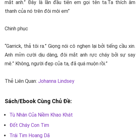
mắt anh.” Đây là lần đầu tiên em gọi tên ta.Ta thích âm
thanh của nó trên đôi môi em”
Chinh phục
“Garrick, thả tôi ra.” Giọng nói cô nghẹn lại bởi tiếng cầu xin.
Anh mỉm cười dịu dàng, đôi mắt anh rực cháy bởi sự say
mê.” Không, người đẹp của ta, đã quá muộn rồi.”
Thẻ Liên Quan:
Johanna Lindsey
Sách/Ebook Cùng Chủ Đề:
Tù Nhân Của Niềm Khao Khát
Đốt Cháy Con Tim
Trái Tim Hoang Dã