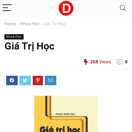
Home
»
Khoa Học
»
Giá Trị Học
Khoa Học
Giá Trị Học
268
Views
0