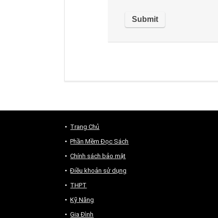
Trang Chủ
Phần Mềm Đọc Sách
Chính sách bảo mật
Điều khoản sử dụng
THPT
Kỹ Năng
Gia Đình