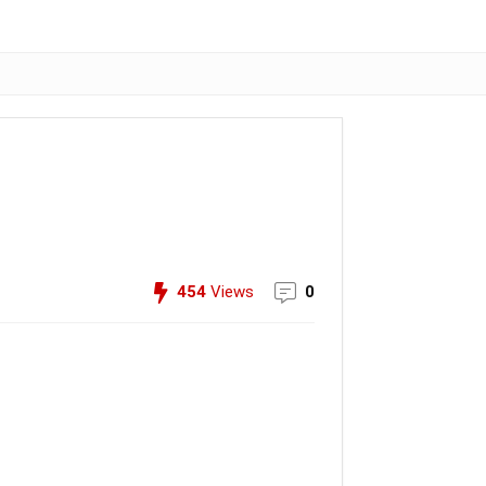
454
Views
0