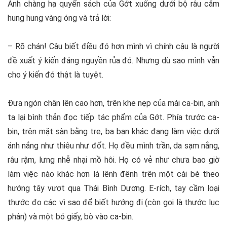
Anh chàng hạ quyển sách của Gớt xuống dưới bộ râu cằm
hung hung vàng óng và trả lời:
– Rõ chán! Cậu biết điều đó hơn mình vì chính cậu là người
đề xuất ý kiến đáng nguyền rủa đó. Nhưng dù sao mình vẫn
cho ý kiến đó thật là tuyệt.
Đưa ngón chân lên cao hơn, trên khe nẹp của mái ca-bin, anh
ta lại bình thản đọc tiếp tác phẩm của Gớt. Phía trước ca-
bin, trên mặt sàn bằng tre, ba bạn khác đang làm việc dưới
ánh nắng như thiêu như đốt. Họ đều mình trần, da sạm nắng,
râu rậm, lưng nhễ nhại mồ hôi. Họ có vẻ như chưa bao giờ
làm việc nào khác hơn là lênh đênh trên một cái bè theo
hướng tây vượt qua Thái Bình Dương. E-rích, tay cầm loại
thước đo các vì sao để biết hướng đi (còn gọi là thước lục
phân) và một bó giấy, bò vào ca-bin.