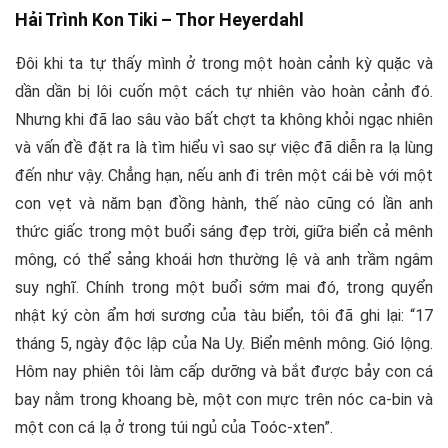
Hải Trình Kon Tiki –
Thor Heyerdahl
Đôi khi ta tự thấy mình ở trong một hoàn cảnh kỳ quặc và
dần dần bị lôi cuốn một cách tự nhiên vào hoàn cảnh đó.
Nhưng khi đã lao sâu vào bất chợt ta không khỏi ngạc nhiên
và vấn đề đặt ra là tìm hiểu vì sao sự việc đã diễn ra lạ lùng
đến như vậy. Chẳng hạn, nếu anh đi trên một cái bè với một
con vẹt và năm bạn đồng hành, thế nào cũng có lần anh
thức giấc trong một buổi sáng đẹp trời, giữa biển cả mênh
mông, có thể sảng khoái hơn thường lệ và anh trầm ngâm
suy nghĩ. Chính trong một buổi sớm mai đó, trong quyển
nhật ký còn ẩm hơi sương của tàu biển, tôi đã ghi lại: “17
tháng 5, ngày độc lập của Na Uy. Biển mênh mông. Gió lộng.
Hôm nay phiên tôi làm cấp dưỡng và bắt được bảy con cá
bay nằm trong khoang bè, một con mực trên nóc ca-bin và
một con cá lạ ở trong túi ngủ của Toóc-xten”.