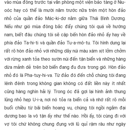
vào mùa đông trước tại văn phòng một viện bảo tàng ở Niu-
oóc hay có thể là mười năm trước nữa trên một hòn đảo
nhỏ của quần đảo Mác-ki-dơ nằm giữa Thái Bình Dương.
Nếu như gió mùa đông bắc đẩy chúng tôi quá về hướng
nam, biết đâu chúng tôi sẽ cập bến hòn đảo nhỏ ấy hay về
phía đảo Ta-hi-ti và quần đảo Tu-a-mô-tu. Tôi hình dung lại
rất rõ hòn đảo nhỏ với những dãy núi màu xám xịt lởm chởm
với rừng xanh tỏa theo sườn núi đến tận biển và những hàng
dừa mảnh dẻ trên bờ biển đang đu đưa trong gió. Hòn đảo
nhỏ đó là Pha-tuy-hi-va. Từ đảo đó đến chỗ chúng tôi đang
lênh đênh trong không gian không có đất liền này ít nhất
cũng hàng nghìn hải lý. Trong óc đã gợi lại hình ảnh thung
lũng nhỏ hẹp U-i-a, nơi nó tỏa ra biển cả và nhớ rất rõ mỗi
buổi chiều từ bãi biển hoang vu, chúng tôi ngồi ngắm đại
dương bao la vô tận ấy như thế nào. Hồi ấy, tôi cùng đi với
vợ tôi chứ không chung đụng với lũ quỉ rậm râu như ngày