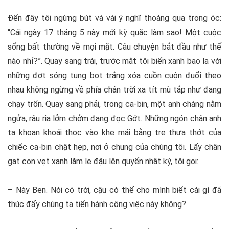
Đến đây tôi ngừng bút và vài ý nghĩ thoáng qua trong óc:
“Cái ngày 17 tháng 5 này mới kỳ quặc làm sao! Một cuộc
sống bất thường về mọi mặt. Câu chuyện bắt đầu như thế
nào nhỉ?”. Quay sang trái, trước mắt tôi biển xanh bao la với
những đợt sóng tung bọt trắng xóa cuồn cuộn đuổi theo
nhau không ngừng về phía chân trời xa tít mù tắp như đang
chạy trốn. Quay sang phải, trong ca-bin, một anh chàng nằm
ngửa, râu ria lởm chởm đang đọc Gớt. Những ngón chân anh
ta khoan khoái thọc vào khe mái bằng tre thưa thớt của
chiếc ca-bin chật hẹp, nơi ở chung của chúng tôi. Lấy chân
gạt con vẹt xanh lăm le đậu lên quyển nhật ký, tôi gọi:
– Này Ben. Nói có trời, cậu có thể cho mình biết cái gì đã
thúc đẩy chúng ta tiến hành công việc này không?