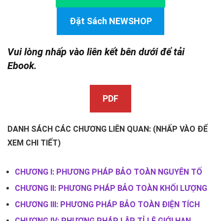
Đặt Sách NEWSHOP
Vui lòng nhấp vào liên kết bên dưới để tải
Ebook.
PDF
DANH SÁCH CÁC CHƯƠNG LIÊN QUAN: (NHẤP VÀO ĐỂ
XEM CHI TIẾT)
CHƯƠNG I: PHƯƠNG PHÁP BẢO TOÀN NGUYÊN TỐ
CHƯƠNG II: PHƯƠNG PHÁP BẢO TOÀN KHỐI LƯỢNG
CHƯƠNG III: PHƯƠNG PHÁP BẢO TOÀN ĐIỆN TÍCH
CHƯƠNG IV: PHƯƠNG PHÁP LẬP TỈ LỆ GIỚI HẠN