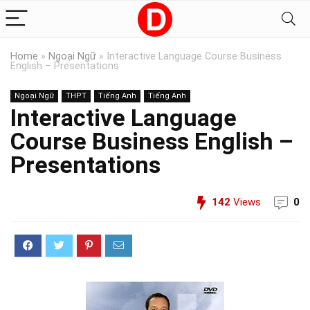
Home
»
Ngoại Ngữ
»
Interactive Language Course Business
English – Presentations
Ngoại Ngữ
THPT
Tiếng Anh
Tiếng Anh
Interactive Language
Course Business English –
Presentations
142
Views
0