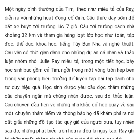
Một ngày bình thường của Tim, theo như miêu tả của Ray,
diễn ra với những hoạt động cố định. Cậu thức dậy sớm để
bắt xe buýt tới trường lúc 7 giờ. Cậu tới trường cách nhà
khoảng 32 km và tham gia hàng loạt lớp học như toán, tập
đọc, thể dục, khoa học, tiếng Tây Ban Nha và nghệ thuật.
Cậu vẫn có thời gian dành cho những dự án cá nhân và thảo
luận nhóm nhỏ. Julie Ray miêu tả, trong một tiết học, bảy
học sinh bao gồm cả Tim, ngồi trong một vòng tròn hẹp bên
trong văn phòng hiệu trưởng để luyện tập bài tập dành cho
tư duy hiệu quả. Học sinh được yêu cầu đọc thầm những
câu chuyện ngắn mà chúng nhận được, sau đó thảo luận.
Câu chuyện đầu tiên về những nhà khảo cổ học quay về sau
một chuyến thám hiểm và thông báo họ đã khám phá ra nơi
cất giấu những đồ tạo tác quý giá của người xưa, tuy nhiên
sau đó, những phát biểu trên hóa ra đều là ngụy tạo. Ray ghi