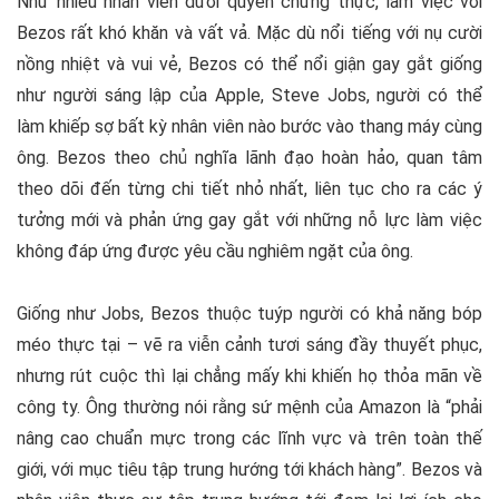
Như nhiều nhân viên dưới quyền chứng thực, làm việc với
Bezos rất khó khăn và vất vả. Mặc dù nổi tiếng với nụ cười
nồng nhiệt và vui vẻ, Bezos có thể nổi giận gay gắt giống
như người sáng lập của Apple, Steve Jobs, người có thể
làm khiếp sợ bất kỳ nhân viên nào bước vào thang máy cùng
ông. Bezos theo chủ nghĩa lãnh đạo hoàn hảo, quan tâm
theo dõi đến từng chi tiết nhỏ nhất, liên tục cho ra các ý
tưởng mới và phản ứng gay gắt với những nỗ lực làm việc
không đáp ứng được yêu cầu nghiêm ngặt của ông.
Giống như Jobs, Bezos thuộc tuýp người có khả năng bóp
méo thực tại – vẽ ra viễn cảnh tươi sáng đầy thuyết phục,
nhưng rút cuộc thì lại chẳng mấy khi khiến họ thỏa mãn về
công ty. Ông thường nói rằng sứ mệnh của Amazon là “phải
nâng cao chuẩn mực trong các lĩnh vực và trên toàn thế
giới, với mục tiêu tập trung hướng tới khách hàng”. Bezos và