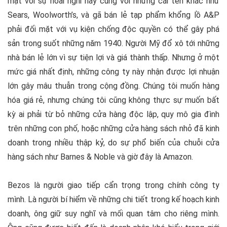
mặt với sự hoài nghi này cùng với những cái tên khác như
Sears, Woolworth’s, và gã bán lẻ tạp phẩm khổng lồ A&P
phải đối mặt với vụ kiện chống độc quyền có thể gây phá
sản trong suốt những năm 1940. Người Mỹ đổ xô tới những
nhà bán lẻ lớn vì sự tiện lợi và giá thành thấp. Nhưng ở một
mức giá nhất định, những công ty này nhận được lợi nhuận
lớn gây mâu thuẫn trong cộng đồng. Chúng tôi muốn hàng
hóa giá rẻ, nhưng chúng tôi cũng không thực sự muốn bất
kỳ ai phải từ bỏ những cửa hàng độc lập, quy mô gia đình
trên những con phố, hoặc những cửa hàng sách nhỏ đã kinh
doanh trong nhiều thập kỷ, do sự phổ biến của chuỗi cửa
hàng sách như Barnes & Noble và giờ đây là Amazon.
Bezos là người giao tiếp cẩn trọng trong chính công ty
mình. Là người bí hiểm về những chi tiết trong kế hoạch kinh
doanh, ông giữ suy nghĩ và mối quan tâm cho riêng mình.