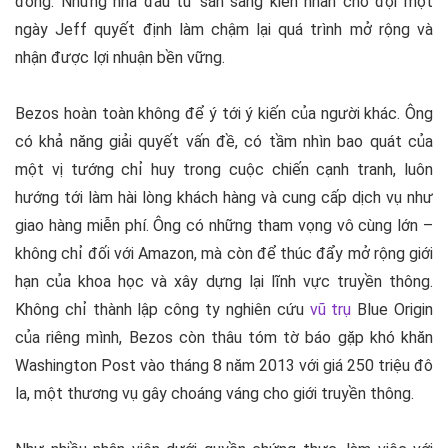
đông. Những nhà đầu tư sẵn sàng kiên nhẫn chờ đợi một
ngày Jeff quyết định làm chậm lại quá trình mở rộng và
nhận được lợi nhuận bền vững.
Bezos hoàn toàn không để ý tới ý kiến của người khác. Ông
có khả năng giải quyết vấn đề, có tầm nhìn bao quát của
một vị tướng chỉ huy trong cuộc chiến cạnh tranh, luôn
hướng tới làm hài lòng khách hàng và cung cấp dịch vụ như
giao hàng miễn phí. Ông có những tham vọng vô cùng lớn –
không chỉ đối với Amazon, mà còn để thúc đẩy mở rộng giới
hạn của khoa học và xây dựng lại lĩnh vực truyền thông.
Không chỉ thành lập công ty nghiên cứu
vũ trụ
Blue Origin
của riêng mình, Bezos còn thâu tóm tờ báo gặp khó khăn
Washington Post vào tháng 8 năm 2013 với giá 250 triệu đô
la, một thương vụ gây choáng váng cho giới truyền thông.