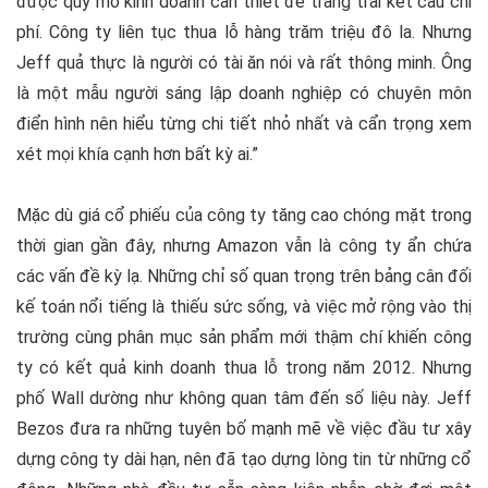
được quy mô kinh doanh cần thiết để trang trải kết cấu chi
phí. Công ty liên tục thua lỗ hàng trăm triệu đô la. Nhưng
Jeff quả thực là người có tài ăn nói và rất thông minh. Ông
là một mẫu người sáng lập doanh nghiệp có chuyên môn
điển hình nên hiểu từng chi tiết nhỏ nhất và cẩn trọng xem
xét mọi khía cạnh hơn bất kỳ ai.”
Mặc dù giá cổ phiếu của công ty tăng cao chóng mặt trong
thời gian gần đây, nhưng Amazon vẫn là công ty ẩn chứa
các vấn đề kỳ lạ. Những chỉ số quan trọng trên bảng cân đối
kế toán nổi tiếng là thiếu sức sống, và việc mở rộng vào thị
trường cùng phân mục sản phẩm mới thậm chí khiến công
ty có kết quả kinh doanh thua lỗ trong năm 2012. Nhưng
phố Wall dường như không quan tâm đến số liệu này. Jeff
Bezos đưa ra những tuyên bố mạnh mẽ về việc đầu tư xây
dựng công ty dài hạn, nên đã tạo dựng lòng tin từ những cổ