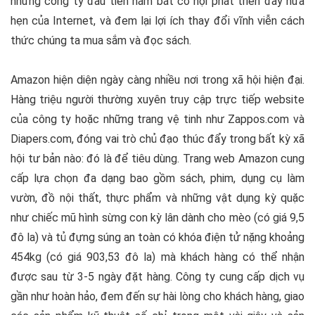
những công ty đầu tiên nắm bắt cơ hội phát triển đầy hứa
hẹn của Internet, và đem lại lợi ích thay đổi vĩnh viễn cách
thức chúng ta mua sắm và đọc sách.
Amazon hiện diện ngày càng nhiều nơi trong xã hội hiện đại.
Hàng triệu người thường xuyên truy cập trực tiếp website
của công ty hoặc những trang vệ tinh như Zappos.com và
Diapers.com, đóng vai trò chủ đạo thúc đẩy trong bất kỳ xã
hội tư bản nào: đó là để tiêu dùng. Trang web Amazon cung
cấp lựa chọn đa dạng bao gồm sách, phim, dụng cụ làm
vườn, đồ nội thất, thực phẩm và những vật dụng kỳ quặc
như chiếc mũ hình sừng con kỳ lân dành cho mèo (có giá 9,5
đô la) và tủ đựng súng an toàn có khóa điện tử nặng khoảng
454kg (có giá 903,53 đô la) mà khách hàng có thể nhận
được sau từ 3-5 ngày đặt hàng. Công ty cung cấp dịch vụ
gần như hoàn hảo, đem đến sự hài lòng cho khách hàng, giao