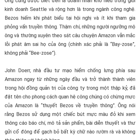
Ông cũng được biết đến là doanh nhân khó hiểu trong giới
kinh doanh Seattle và rộng hơn là trong ngành công nghệ.
Bezos hiếm khi phát biểu tại hội nghị và ít khi tham gia
phỏng vấn truyền thông. Thậm chí, những người ngưỡng mộ
ông và thường xuyên theo sát câu chuyện Amazon vẫn mắc
lỗi phát âm sai họ của ông (chính xác phải là “Bay-zose”,
không phải “Bee-zose”).
John Doerr, nhà đầu tư mạo hiểm chống lưng phía sau
Amazon ngay từ những ngày đầu và trở thành thành viên
trong hội đồng quản trị của công ty trong một thập kỷ, đã
đặt tên cho phong cách quan hệ công chúng có chừng mực
của Amazon là “thuyết Bezos về truyền thông”. Ông nói
rằng Bezos sử dụng một chiếc bút mực màu đỏ khi xem
thông cáo báo chí, mô tả sản phẩm, bài diễn thuyết và thư
gửi cổ đông để gạch bỏ bất kỳ chữ nào rườm rà và không