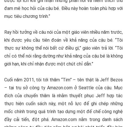
được lợi ích khi ghi nhận những phản hồi và niềm thích thú
đam mê học hỏi của cậu bé. Điều này hoàn toàn phù hợp với
mục tiêu chương trình.”
Ray hồi tưởng về câu nói của một giáo viên nhiều năm trước,
khi được yêu cầu tiên đoán về khả năng của cậu bé. “Tôi
thực sự không thể nói bất cứ điều gì,” giáo viên trả lời. “Tôi
chỉ có thể nói rằng dường như khả năng của cậu bé là không
giới hạn, khi chỉ nhận được một chút chỉ dẫn.”
Cuối năm 2011, tôi tới thăm “Tim” – tên thật là Jeff Bezos
– tại trụ sở công ty Amazon.com ở Seattle của cậu. Mục
đích của chuyến thăm là nhằm thuyết phục Jeff hợp tác
thực hiện cuốn sách này, một nỗ lực để ghi chép những
mốc chính trong quá trình tạo dựng một đế chế công nghệ
đầy cải tiến, đột phá. Amazon.com nằm trong danh sách