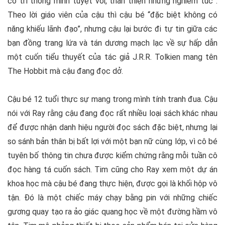
có trí thông minh tuyệt vời, thân thiện nhưng nghiêm túc”.
Theo lời giáo viên của cậu thì cậu bé “đặc biệt không có
năng khiếu lãnh đạo”, nhưng cậu lại bước đi tự tin giữa các
bạn đồng trang lứa và tán dương mạch lạc về sự hấp dẫn
một cuốn tiểu thuyết của tác giả J.R.R. Tolkien mang tên
The Hobbit mà cậu đang đọc dở.
Cậu bé 12 tuổi thực sự mang trong mình tính tranh đua. Cậu
nói với Ray rằng cậu đang đọc rất nhiều loại sách khác nhau
để được nhận danh hiệu người đọc sách đặc biệt, nhưng lại
so sánh bản thân bị bất lợi với một bạn nữ cùng lớp, vì cô bé
tuyên bố thông tin chưa được kiểm chứng rằng mỗi tuần cô
đọc hàng tá cuốn sách. Tim cũng cho Ray xem một dự án
khoa học mà cậu bé đang thực hiện, được gọi là khối hộp vô
tận. Đó là một chiếc máy chạy bằng pin với những chiếc
gương quay tạo ra ảo giác quang học về một đường hầm vô