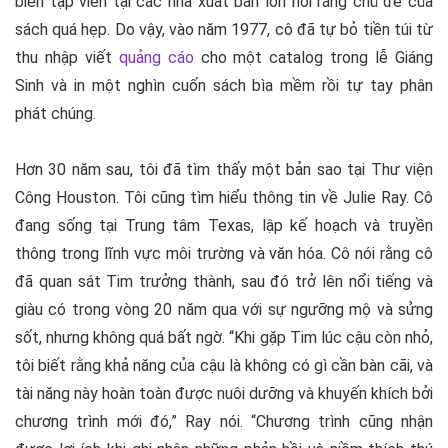
biên tập viên tại các nhà xuất bản lớn nói rằng chủ đề của
sách quá hẹp. Do vậy, vào năm 1977, cô đã tự bỏ tiền túi từ
thu nhập viết
quảng cáo
cho một catalog trong lễ Giáng
Sinh và in một nghìn cuốn sách bìa mềm rồi tự tay phân
phát chúng.
Hơn 30 năm sau, tôi đã tìm thấy một bản sao tại Thư viện
Công Houston. Tôi cũng tìm hiểu thông tin về Julie Ray. Cô
đang sống tại Trung tâm Texas, lập kế hoạch và truyền
thông trong lĩnh vực môi trường và văn hóa. Cô nói rằng cô
đã quan sát Tim trưởng thành, sau đó trở lên nổi tiếng và
giàu có trong vòng 20 năm qua với sự ngưỡng mộ và sửng
sốt, nhưng không quá bất ngờ. “Khi gặp Tim lúc cậu còn nhỏ,
tôi biết rằng khả năng của cậu là không có gì cần bàn cãi, và
tài năng này hoàn toàn được nuôi dưỡng và khuyến khích bởi
chương trình mới đó,” Ray nói. “Chương trình cũng nhận