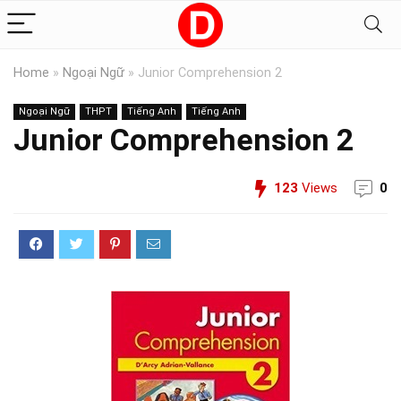
Home
»
Ngoại Ngữ
»
Junior Comprehension 2
Ngoại Ngữ
THPT
Tiếng Anh
Tiếng Anh
Junior Comprehension 2
123
Views
0