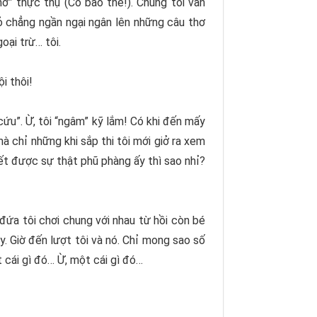
ơ” thực thụ (Cô bảo thế!). Chúng tôi vẫn
 chẳng ngần ngại ngân lên những câu thơ
oại trừ… tôi.
i thôi!
cứu”. Ừ, tôi “ngâm” kỹ lắm! Có khi đến mấy
à chỉ những khi sắp thi tôi mới giở ra xem
ết được sự thật phũ phàng ấy thì sao nhỉ?
 đứa tôi chơi chung với nhau từ hồi còn bé
y. Giờ đến lượt tôi và nó. Chỉ mong sao số
t cái gì đó… Ừ, một cái gì đó…