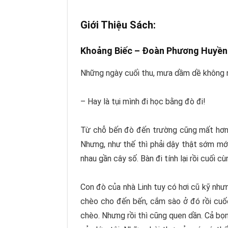
Giới Thiệu Sách:
Khoảng Biếc –
Đoàn Phương Huyền
Những ngày cuối thu, mưa dầm dề không ng
– Hay là tụi mình đi học bằng đò đi!
Từ chỗ bến đò đến trường cũng mất hơn h
Nhưng, như thế thì phải dậy thật sớm mới
nhau gần cây số. Bàn đi tính lại rồi cuối 
Con đò của nhà Linh tuy có hơi cũ kỹ như
chèo cho đến bến, cắm sào ở đó rồi cuốc
chèo. Nhưng rồi thì cũng quen dần. Cả bọn