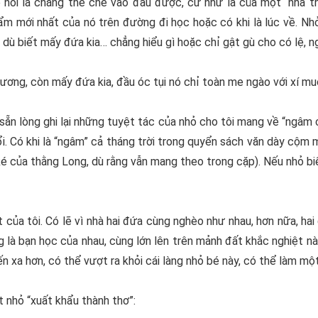
ể nói là chẳng thể chê vào đâu được, cứ như là của một “nhà th
 mới nhất của nó trên đường đi học hoặc có khi là lúc về. Nhỏ
dù biết mấy đứa kia… chẳng hiểu gì hoặc chỉ gật gù cho có lệ, ng
ương, còn mấy đứa kia, đầu óc tụi nó chỉ toàn me ngào với xí muộ
sẵn lòng ghi lại những tuyệt tác của nhỏ cho tôi mang về “ngâm 
. Có khi là “ngâm” cả tháng trời trong quyển sách văn dày cộm m
ké của thằng Long, dù rằng vẫn mang theo trong cặp). Nếu nhỏ bi
t của tôi. Có lẽ vì nhà hai đứa cùng nghèo như nhau, hơn nữa, hai
 là bạn học của nhau, cùng lớn lên trên mảnh đất khắc nghiệt nà
ến xa hơn, có thể vượt ra khỏi cái làng nhỏ bé này, có thể làm mộ
 nhỏ “xuất khẩu thành thơ”: