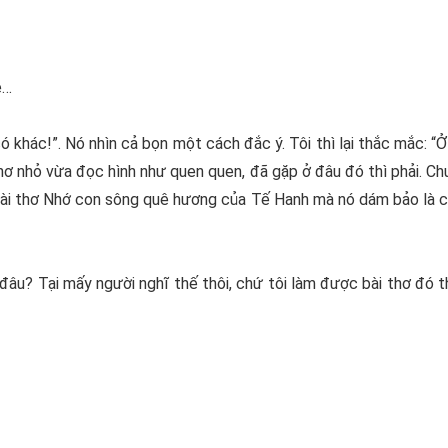
e…
ó khác!”. Nó nhìn cả bọn một cách đắc ý. Tôi thì lại thắc mắc: “
hơ nhỏ vừa đọc hình như quen quen, đã gặp ở đâu đó thì phải. Ch
 Bài thơ Nhớ con sông quê hương của Tế Hanh mà nó dám bảo là củ
o đâu? Tại mấy người nghĩ thế thôi, chứ tôi làm được bài thơ đó t