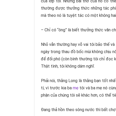
của lớp tôi. Những bài thơ của nó có th
thường được thưởng thức những tác phẩm
mà theo nó là tuyệt tác có một không hai 
– Chỉ có “ông” là biết thưởng thức văn ch
Nhỏ vẫn thường hay vỗ vai tôi bảo thế và 
ngày trong thau đồ bốc mùi không chịu nổi
để đối phó (còn bình thường tôi chỉ đọc 
Thật tình, tôi không dám nghĩ.
Phải nói, thằng Long là thằng bạn tốt nhấ
tí, vì trước kia ba
mẹ
tôi và ba mẹ nó cùng
phận của chúng tôi sẽ khác hơn, có thể ti
Đang thả hồn theo sông nước thì bất chợt