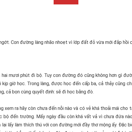
ớt. Con đường làng nhão nhoẹt vì lớp đất đỏ vừa mới đắp hồi cu
ai mươi phút đi bộ. Tuy con đường đó cũng không hơn gì đường
 kịp giờ học. Trong làng, được học đến cấp ba, cả thảy cũng c
cùng, cả bọn cùng quyết định: sẽ đi học bằng đò.
ng xem ra hãy còn chưa đến nỗi nào và có vẻ khá thoải mái cho 
 bộ đến trường. Mấy ngày đầu còn khá vất vả vì chưa đứa nào q
 lại lấy làm thích thú với con đường mới đầy thơ mộng ấy. Đặc biệ