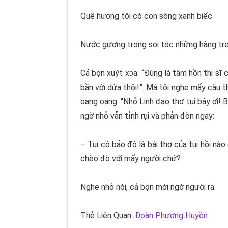
Quê hương tôi có con sông xanh biếc
Nước gương trong soi tóc những hàng tr
Cả bọn xuýt xoa: “Đúng là tâm hồn thi sĩ c
bần với dứa thôi!”. Mà tôi nghe mấy câu t
oang oang: “Nhỏ Linh đạo thơ tụi bây ơi!
ngờ nhỏ vẫn tỉnh rụi và phản đòn ngay:
– Tui có bảo đó là bài thơ của tui hồi nà
chèo đò với mấy người chứ?
Nghe nhỏ nói, cả bọn mới ngớ người ra.
Thẻ Liên Quan:
Đoàn Phương Huyền