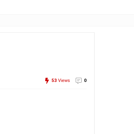
53
Views
0