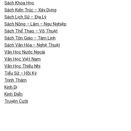
Sách Khoa Học
Sách Kiến Trúc – Xây Dựng
Sách Lịch Sử – Địa Lý
Sách Nông – Lâm – Ngư Nghiệp
Sách Thể Thao – Võ Thuật
Sách Tôn Giáo – Tâm Linh
Sách Văn Hóa – Nghệ Thuật
Văn Học Nước Ngoài
Văn Học Việt Nam
Văn Học Thiếu Nhi
Tiểu Sử – Hồi Ký
Trinh Thám
Kinh Dị
Kinh Điển
Truyện Cười