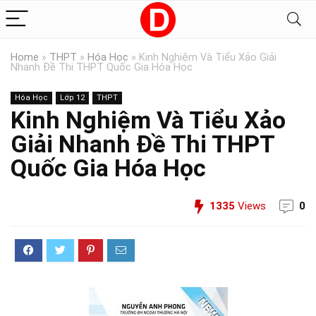
Home
»
THPT
»
Hóa Học
»
Kinh Nghiệm Và Tiểu Xảo Giải
Nhanh Đề Thi THPT Quốc Gia Hóa Học
Hóa Học
Lớp 12
THPT
Kinh Nghiệm Và Tiểu Xảo
Giải Nhanh Đề Thi THPT
Quốc Gia Hóa Học
1335
Views
0