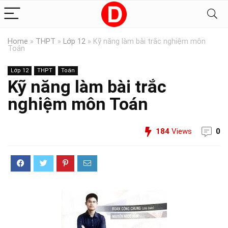
Home
»
THPT
»
Lớp 12
»
Kỹ năng làm bài trắc nghiệm môn
Toán
Lớp 12
THPT
Toán
Kỹ năng làm bài trắc
nghiệm môn Toán
184
Views
0