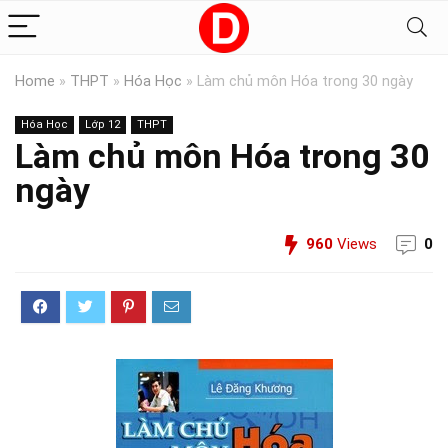
Home
»
THPT
»
Hóa Học
»
Làm chủ môn Hóa trong 30 ngày
Hóa Học
Lớp 12
THPT
Làm chủ môn Hóa trong 30
ngày
960
Views
0