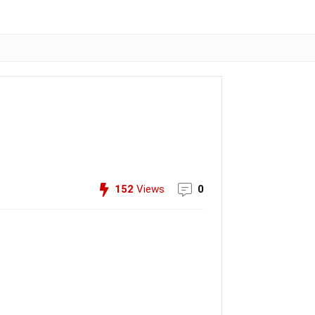
152
Views
0