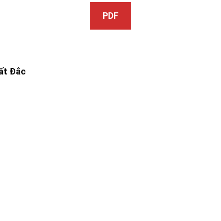
PDF
ất Đắc