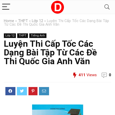
Home
»
THPT
»
Lớp 12
»
Luyện Thi Cấp Tốc Các Dạng Bài Tập
Từ Các Đề Thi Quốc Gia Anh Văn
Lớp 12
THPT
Tiếng Anh
Luyện Thi Cấp Tốc Các
Dạng Bài Tập Từ Các Đề
Thi Quốc Gia Anh Văn
411
Views
0