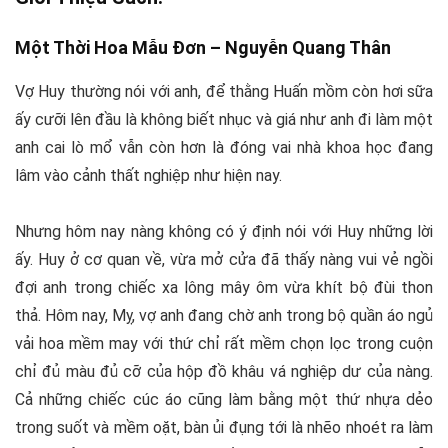
Một Thời Hoa Mẫu Đơn –
Nguyễn Quang Thân
Vợ Huy thường nói với anh, để thằng Huấn mồm còn hơi sữa
ấy cưỡi lên đầu là không biết nhục và giá như anh đi làm một
anh cai lò mổ vẫn còn hơn là đóng vai nhà khoa học đang
lâm vào cảnh thất nghiệp như hiện nay.
Nhưng hôm nay nàng không có ý định nói với Huy những lời
ấy. Huy ở cơ quan về, vừa mở cửa đã thấy nàng vui vẻ ngồi
đợi anh trong chiếc xa lông mây ôm vừa khít bộ đùi thon
thả. Hôm nay, Mỵ, vợ anh đang chờ anh trong bộ quần áo ngủ
vải hoa mềm may với thứ chỉ rất mềm chọn lọc trong cuộn
chỉ đủ màu đủ cỡ của hộp đồ khâu vá nghiệp dư của nàng.
Cả những chiếc cúc áo cũng làm bằng một thứ nhựa dẻo
trong suốt và mềm oặt, bàn ủi đụng tới là nhẽo nhoét ra làm