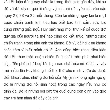
và kết luận đắng cay nhất là trong thời gian gần đây, khi sự
đổ vỡ đã xảy ra quá rõ ràng, vợ anh chỉ còn yêu anh vào các
ngày 27, 28 và 29 mỗi tháng. Còn lại những ngày kia là một
cuộc chiến tranh lạnh tiêu hao biết bao tình cảm, sức lực
cùng những giấc ngủ. Huy biết rằng mọi thứ, kể cả cuộc đời
quý giá của người ta thế nào cũng có kết thúc. Nhưng cuộc
chiến tranh trong nhà anh thì không. Bởi vì, cả hai đều không
nhẫn tâm vì biết mình có lỗi. Anh cũng biết rằng, điều kiện
để kết thúc một cuộc chiến là ít nhất một phía phải biểu
hiện đến phút chót sự tàn bạo cao nhất của nó. Chính vì vậy
mà nhiều lần Huy không thể tha thứ cho mình vì đã do dự đi
đến khuất phục những đòi hỏi của Mỵ (anh không nghi ngờ gì
đó là những đòi hỏi sinh học) trong các ngày hầu như cố
định kia. Đó là những sợi cật tre cuối cùng còn dính vào gốc
cây tre hôn nhân đã gẫy của anh.