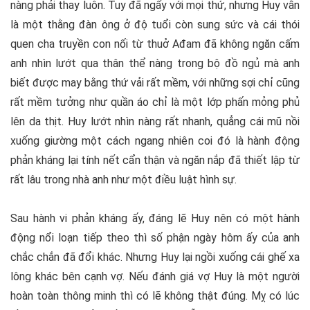
nàng phải thay luôn. Tuy đã ngấy với mọi thứ, nhưng Huy vẫn
là một thằng đàn ông ở độ tuổi còn sung sức và cái thói
quen cha truyền con nối từ thuở Ađam đã không ngăn cấm
anh nhìn lướt qua thân thể nàng trong bộ đồ ngủ mà anh
biết được may bằng thứ vải rất mềm, với những sợi chỉ cũng
rất mềm tưởng như quần áo chỉ là một lớp phấn mỏng phủ
lên da thịt. Huy lướt nhìn nàng rất nhanh, quẳng cái mũ nồi
xuống giường một cách ngang nhiên coi đó là hành động
phản kháng lại tính nết cẩn thận và ngăn nắp đã thiết lập từ
rất lâu trong nhà anh như một điều luật hình sự.
Sau hành vi phản kháng ấy, đáng lẽ Huy nên có một hành
động nổi loạn tiếp theo thì số phận ngày hôm ấy của anh
chắc chắn đã đổi khác. Nhưng Huy lại ngồi xuống cái ghế xa
lông khác bên cạnh vợ. Nếu đánh giá vợ Huy là một người
hoàn toàn thông minh thì có lẽ không thật đúng. Mỵ có lúc