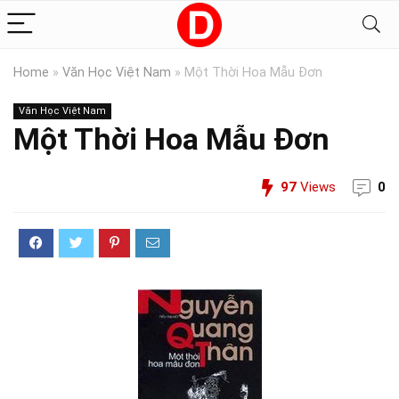
Home
»
Văn Học Việt Nam
»
Một Thời Hoa Mẫu Đơn
Văn Học Việt Nam
Một Thời Hoa Mẫu Đơn
97
Views
0