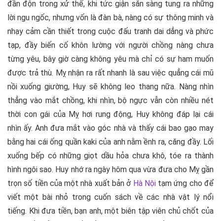
đần độn trong xử thế, khi tức giận sẵn sàng tung ra những
lời ngu ngốc, nhưng vốn là đàn bà, nàng có sự thông minh và
nhạy cảm cần thiết trong cuộc đấu tranh dai dẳng và phức
tạp, đầy biến cố khôn lường với người chồng nàng chưa
từng yêu, bây giờ càng không yêu mà chỉ có sự ham muốn
được trả thù. Mỵ nhận ra rất nhanh là sau việc quẳng cái mũ
nồi xuống giường, Huy sẽ không leo thang nữa. Nàng nhìn
thẳng vào mắt chồng, khi nhìn, bộ ngực vẫn còn nhiều nét
thời con gái của Mỵ hơi rung động, Huy không đáp lại cái
nhìn ấy. Anh đưa mắt vào góc nhà và thấy cái bao gạo may
bằng hai cái ống quần kaki của anh nằm ềnh ra, căng đầy. Lối
xuống bếp có những giọt dầu hỏa chưa khô, tóe ra thành
hình ngôi sao. Huy nhớ ra ngày hôm qua vừa đưa cho Mỵ gần
trọn số tiền của một nhà xuất bản ở
Hà Nội
tạm ứng cho để
viết một bài nhỏ trong cuốn sách về các nhà vật lý nổi
tiếng. Khi đưa tiền, bạn anh, một biên tập viên chủ chốt của