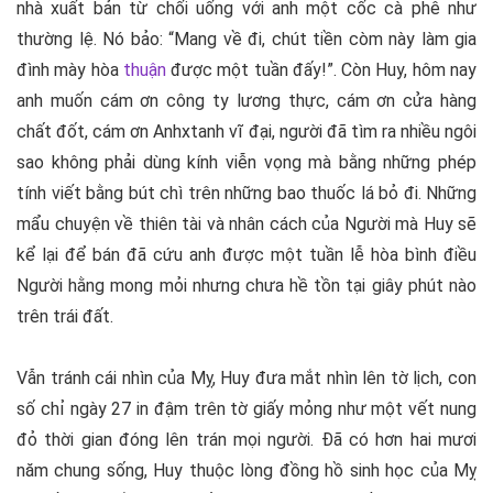
nhà xuất bản từ chối uống với anh một cốc cà phê như
thường lệ. Nó bảo: “Mang về đi, chút tiền còm này làm gia
đình mày hòa
thuận
được một tuần đấy!”. Còn Huy, hôm nay
anh muốn cám ơn công ty lương thực, cám ơn cửa hàng
chất đốt, cám ơn Anhxtanh vĩ đại, người đã tìm ra nhiều ngôi
sao không phải dùng kính viễn vọng mà bằng những phép
tính viết bằng bút chì trên những bao thuốc lá bỏ đi. Những
mẩu chuyện về thiên tài và nhân cách của Người mà Huy sẽ
kể lại để bán đã cứu anh được một tuần lễ hòa bình điều
Người hằng mong mỏi nhưng chưa hề tồn tại giây phút nào
trên trái đất.
Vẫn tránh cái nhìn của Mỵ, Huy đưa mắt nhìn lên tờ lịch, con
số chỉ ngày 27 in đậm trên tờ giấy mỏng như một vết nung
đỏ thời gian đóng lên trán mọi người. Đã có hơn hai mươi
năm chung sống, Huy thuộc lòng đồng hồ sinh học của Mỵ