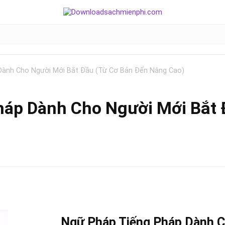
Dành Cho Người Mới Bắt Đầu (Từ Cơ Bản Đến Nâng Cao)
áp Dành Cho Người Mới Bắt 
Ngữ Pháp Tiếng Pháp Dành C