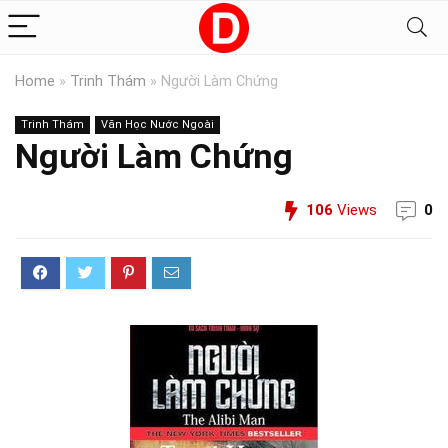
Home
»
Trinh Thám
»
Người Làm Chứng
Trinh Thám
Văn Học Nước Ngoài
Người Làm Chứng
106
Views
0