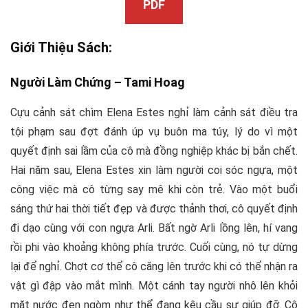
PDF
Giới Thiệu Sách:
Người Làm Chứng –
Tami Hoag
Cựu cảnh sát chìm Elena Estes nghỉ làm cảnh sát điều tra
tội phạm sau đợt đánh úp vụ buôn ma túy, lý do vì một
quyết định sai lầm của cô mà đồng nghiệp khác bị bắn chết.
Hai năm sau, Elena Estes xin làm người coi sóc ngựa, một
công việc mà cô từng say mê khi còn trẻ. Vào một buổi
sáng thứ hai thời tiết đẹp và được thảnh thơi, cô quyết định
đi dạo cùng với con ngựa Arli. Bất ngờ Arli lồng lên, hí vang
rồi phi vào khoảng không phía trước. Cuối cùng, nó tự dừng
lại để nghỉ. Chợt cơ thể cô căng lên trước khi có thể nhận ra
vật gì đập vào mắt mình. Một cánh tay người nhô lên khỏi
mặt nước đen ngòm như thể đang kêu cầu sự giúp đỡ. Cô