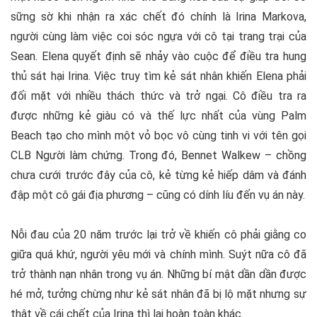
sững sờ khi nhận ra xác chết đó chính là Irina Markova,
người cùng làm việc coi sóc ngựa với cô tại trang trại của
Sean. Elena quyết định sẽ nhảy vào cuộc để điều tra hung
thủ sát hại Irina. Việc truy tìm kẻ sát nhân khiến Elena phải
đối mặt với nhiều thách thức và trở ngại. Cô điều tra ra
được những kẻ giàu có và thế lực nhất của vùng Palm
Beach tạo cho mình một vỏ bọc vô cùng tinh vi với tên gọi
CLB Người làm chứng. Trong đó, Bennet Walkew – chồng
chưa cưới trước đây của cô, kẻ từng kẻ hiếp dâm và đánh
đập một cô gái địa phương – cũng có dính líu đến vụ án này.
Nỗi đau của 20 năm trước lại trở về khiến cô phải giằng co
giữa quá khứ, người yêu mới và chính mình. Suýt nữa cô đã
trở thành nạn nhân trong vụ án. Những bí mật dần dần được
hé mở, tưởng chừng như kẻ sát nhân đã bị lộ mặt nhưng sự
thật về cái chết của Irina thì lại hoàn toàn khác.