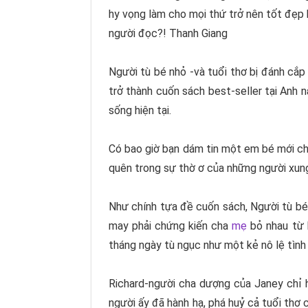
hy vọng làm cho mọi thứ trở nên tốt đẹp h
người đọc?! Thanh Giang
Người tù bé nhỏ
-và tuổi thơ bị đánh cắ
trở thành cuốn sách best-seller tại Anh 
sống hiện tại.
Có bao giờ bạn dám tin một em bé mới chỉ 
quên trong sự thờ ơ của những người xung
Như chính tựa đề cuốn sách, Người tù bé 
may phải chứng kiến cha
mẹ
bỏ nhau từ 
tháng ngày tù ngục như một kẻ nô lệ tình
Richard-người cha dượng của Janey chỉ 
người ấy đã hành hạ, phá huỷ cả tuổi thơ 