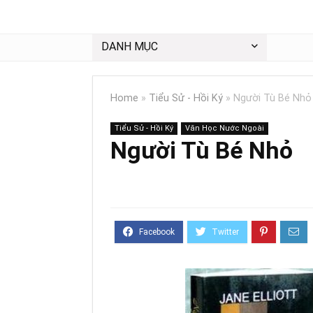
DANH MỤC
Home
»
Tiểu Sử - Hồi Ký
»
Người Tù Bé Nhỏ
Tiểu Sử - Hồi Ký
Văn Học Nước Ngoài
Người Tù Bé Nhỏ