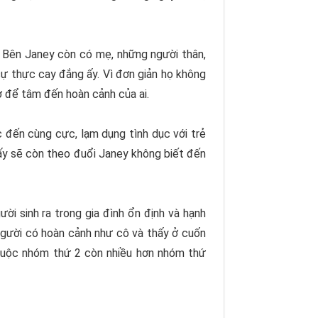
g. Bên Janey còn có mẹ, những người thân,
ự thực cay đắng ấy. Vì đơn giản họ không
ờ để tâm đến hoàn cảnh của ai.
 đến cùng cực, lạm dụng tình dục với trẻ
 ấy sẽ còn theo đuổi Janey không biết đến
i sinh ra trong gia đình ổn định và hạnh
người có hoàn cảnh như cô và thấy ở cuốn
thuộc nhóm thứ 2 còn nhiều hơn nhóm thứ