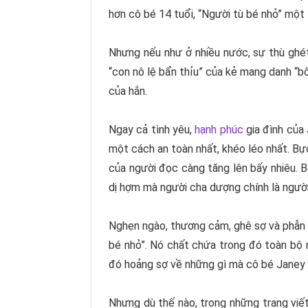
hơn cô bé 14 tuổi, “
Người tù bé nhỏ
” một 
Nhưng nếu như ở nhiều nước, sự thù ghét
“con nô lệ bẩn thỉu” của kẻ mang danh “bố
của hắn.
Ngay cả tình yêu,
hạnh phúc
gia đình của
một cách an toàn nhất, khéo léo nhất. B
của người đọc càng tăng lên bấy nhiêu. B
dị hợm mà người cha dượng chính là người
Nghẹn ngào, thương cảm, ghê sợ và phẫn 
bé nhỏ
”. Nó chất chứa trong đó toàn bộ
đó hoảng sợ về những gì mà cô bé Janey 
Nhưng dù thế nào, trong những trang viết