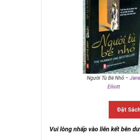
Người Tù Bé Nhỏ –
Jan
Elliott
Đặt Sác
Vui lòng nhấp vào liên kết bên dư