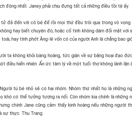
ích động nhất. Janey phải chịu đựng tất cả những điều tồi tệ ấy.
 tử đã đến với cô bé để rồi mọi thứ đều trôi qua trong vô vọn
hông hay biết chuyện đó, hoặc cố tình không dám đối mặt với s
 toái, hay tính phớt Ăng-lê vốn có của người Anh là chẳng bao gi
ời ta không khỏi bàng hoàng, tức giận về sự băng hoại đạo đức
một điều hiển nhiên. Ẩn ức tâm lý về một tuổi thơ không lành lặn
Người tù bé nhỏ
sẽ có hai nhóm. Nhóm thứ nhất họ là những ngườ
họ khó có thể tưởng tượng ra nổi. Còn nhóm kia chính là những 
Nhưng chính Jane cũng cảm thấy kinh hoàng nếu những người 
là sự thực. Thu Trang