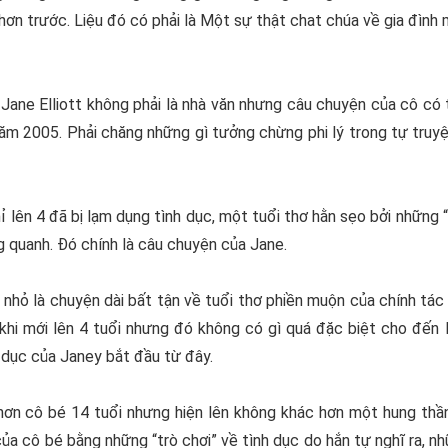
ơn trước. Liệu đó có phải là Một sự thật chat chúa về gia đình 
p
Jane Elliott
không phải là nhà văn nhưng câu chuyện của cô có t
năm 2005. Phải chăng những gì tưởng chừng phi lý trong tự truyệ
lên 4 đã bị lạm dụng tình dục, một tuổi thơ hằn sẹo bởi những “t
 quanh. Đó chính là câu chuyện của Jane.
nhỏ là chuyện dài bất tận về tuổi thơ phiền muộn của chính tác
khi mới lên 4 tuổi nhưng đó không có gì quá đặc biệt cho đến
 dục của Janey bắt đầu từ đây.
hơn cô bé 14 tuổi nhưng hiện lên không khác hơn một hung thần
của cô bé bằng những “trò chơi” về tình dục do hắn tự nghĩ ra, 