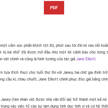
PDF
một cảm xúc phấn khích tột độ, phút sau tôi đã rơi vào nỗi hoả
i tù bé nhỏ
” đã được mở đầu như một lời cảnh báo cho từng đ
n vật chính và cũng là hình tượng của tác giả
Jane Elliott
.
ểm tựa đích thực cho tuổi thơ thì với Janey, hai chữ gia đình trở
hông cầu kì, chau chuốt,
Jane Elliott
chinh phục độc giả bằng chín
 Janey (tên nhân vật được nhà văn đổi lại) trở thành một kẻ n
p trung vào việc tố cáo sự lạm dụng tình dục tinh vi và có hệ th