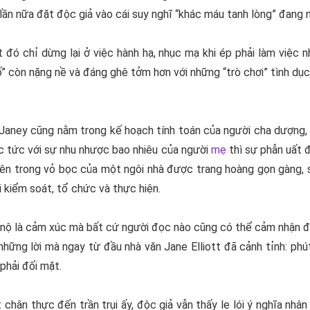
lần nữa đặt độc giả vào cái suy nghĩ “khác máu tanh lòng” đang
 đó chỉ dừng lại ở việc hành hạ, nhục mạ khi ép phải làm việc
” còn nặng nề và đáng ghê tởm hơn với những “trò chơi” tình dục
 Janey cũng nằm trong kế hoạch tính toán của người cha dượng
ực tức với sự nhu nhược bao nhiêu của người
mẹ
thì sự phẫn uất đ
ên trong vỏ bọc của một ngôi nhà được trang hoàng gọn gàng, s
 kiểm soát, tổ chức và thực hiện.
nộ là cảm xúc mà bất cứ người đọc nào cũng có thể cảm nhận đượ
 những lời mà ngay từ đầu nhà văn
Jane Elliott
đã cảnh tỉnh: phú
phải đối mặt.
 chân thực đến trần trụi ấy, độc giả vẫn thấy le lói ý nghĩa nhâ