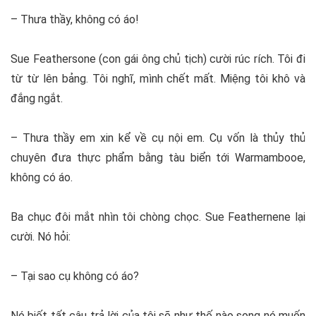
– Thưa thầy, không có áo!
Sue Feathersone (con gái ông chủ tịch) cười rúc rích. Tôi đi
từ từ lên bảng. Tôi nghĩ, mình chết mất. Miệng tôi khô và
đắng ngắt.
– Thưa thầy em xin kể về cụ nội em. Cụ vốn là thủy thủ
chuyên đưa thực phẩm bằng tàu biển tới Warmambooe,
không có áo.
Ba chục đôi mắt nhìn tôi chòng chọc. Sue Feathernene lại
cười. Nó hỏi:
– Tại sao cụ không có áo?
Nó biết tất câu trả lời của tôi sẽ như thế nào song nó muốn