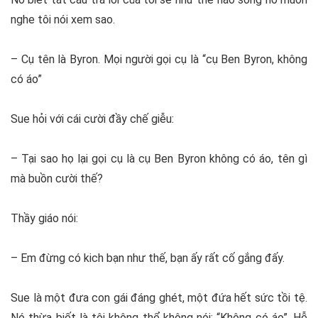
nghe tôi nói xem sao.
– Cụ tên là Byron. Mọi người gọi cụ là “cụ Ben Byron, không
có áo”
Sue hỏi với cái cười đầy chế giễu:
– Tại sao họ lại gọi cụ là cụ Ben Byron không có áo, tên gì
mà buồn cười thế?
Thầy giáo nói:
– Em đừng có kich bạn như thế, bạn ấy rất cố gắng đấy.
Sue là một đưa con gái đáng ghét, một đứa hết sức tồi tệ.
Nó thừa biết là tôi không thể không nói: “Không có áo”. Hễ