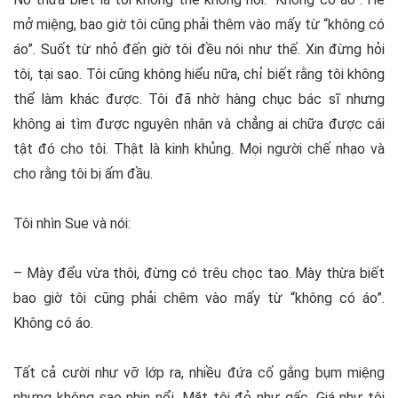
mở miệng, bao giờ tôi cũng phải thêm vào mấy từ “không có
áo”. Suốt từ nhỏ đến giờ tôi đều nói như thế. Xin đừng hỏi
tôi, tại sao. Tôi cũng không hiểu nữa, chỉ biết rằng tôi không
thể làm khác được. Tôi đã nhờ hàng chục bác sĩ nhưng
không ai tìm được nguyên nhân và chẳng ai chữa được cái
tật đó cho tôi. Thật là kinh khủng. Mọi người chế nhạo và
cho rằng tôi bị ấm đầu.
Tôi nhìn Sue và nói:
– Mày đểu vừa thôi, đừng có trêu chọc tao. Mày thừa biết
bao giờ tôi cũng phải chêm vào mấy từ “không có áo”.
Không có áo.
Tất cả cười như vỡ lớp ra, nhiều đứa cố gắng bụm miệng
nhưng không sao nhịn nổi. Mặt tôi đỏ như gấc. Giá như tôi