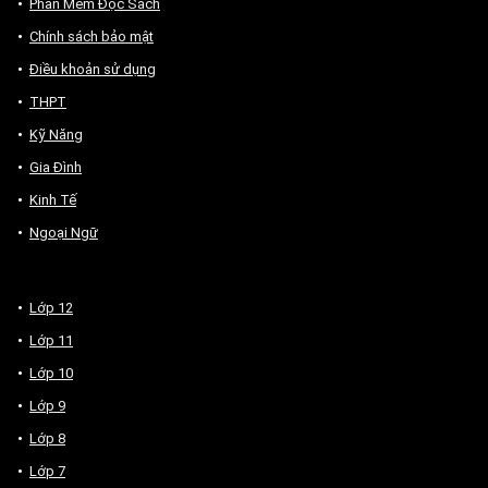
Phần Mềm Đọc Sách
Chính sách bảo mật
Điều khoản sử dụng
THPT
Kỹ Năng
Gia Đình
Kinh Tế
Ngoại Ngữ
Lớp 12
Lớp 11
Lớp 10
Lớp 9
Lớp 8
Lớp 7