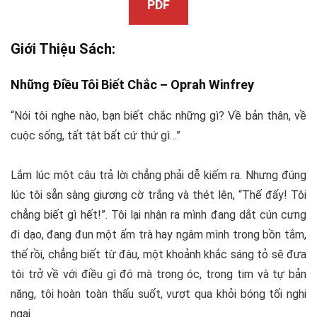
PDF
Giới Thiệu Sách:
Những Điều Tôi Biết Chắc –
Oprah Winfrey
“Nói tôi nghe nào, bạn biết chắc những gì? Về bản thân, về
cuộc sống, tất tật bất cứ thứ gì…”
Lắm lúc một câu trả lời chẳng phải dễ kiếm ra. Nhưng đúng
lúc tôi sẵn sàng giương cờ trắng và thét lên, “Thế đấy! Tôi
chẳng biết gì hết!”. Tôi lại nhận ra mình đang dắt cún cưng
đi dạo, đang đun một ấm trà hay ngâm mình trong bồn tắm,
thế rồi, chẳng biết từ đâu, một khoảnh khắc sáng tỏ sẽ đưa
tôi trở về với điều gì đó mà trong óc, trong tim và tự bản
năng, tôi hoàn toàn thấu suốt, vượt qua khỏi bóng tối nghi
ngại.