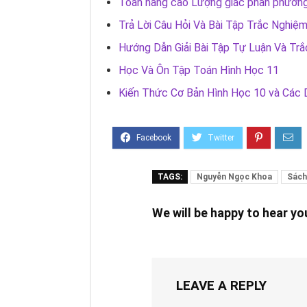
Toán nâng cao Lượng giác phần phương t
Trả Lời Câu Hỏi Và Bài Tập Trắc Nghi
Hướng Dẫn Giải Bài Tập Tự Luận Và Trắ
Học Và Ôn Tập Toán Hình Học 11
Kiến Thức Cơ Bản Hình Học 10 và Các 
TAGS:
Nguyễn Ngọc Khoa
Sách
We will be happy to hear y
LEAVE A REPLY