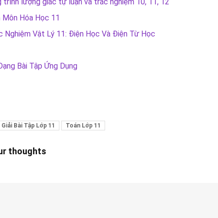
rình lượng giác tự luận và trắc nghiệm 10, 11, 12
ệm Môn Hóa Học 11
c Nghiệm Vật Lý 11: Điện Học Và Điện Từ Học
Dạng Bài Tập Ứng Dụng
 Giải Bài Tập Lớp 11
Toán Lớp 11
our thoughts