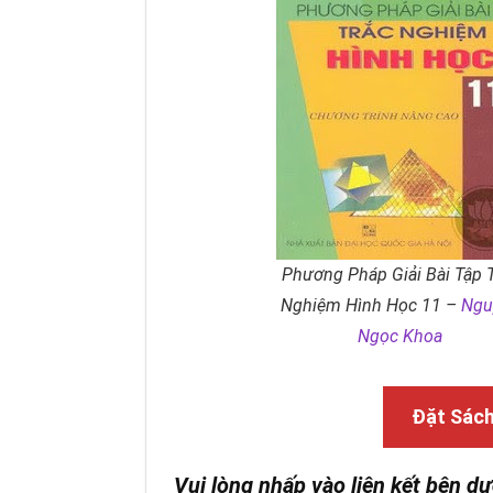
Phương Pháp Giải Bài Tập 
Nghiệm Hình Học 11 –
Ngu
Ngọc Khoa
Đặt Sác
Vui lòng nhấp vào liên kết bên dư