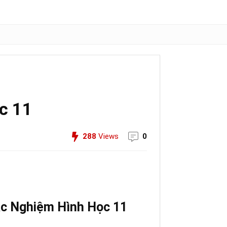
c 11
288
Views
0
ắc Nghiệm Hình Học 11