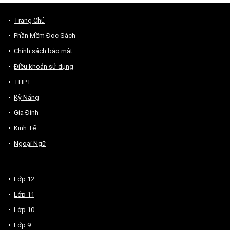
Trang Chủ
Phần Mềm Đọc Sách
Chính sách bảo mật
Điều khoản sử dụng
THPT
Kỹ Năng
Gia Đình
Kinh Tế
Ngoại Ngữ
Lớp 12
Lớp 11
Lớp 10
Lớp 9