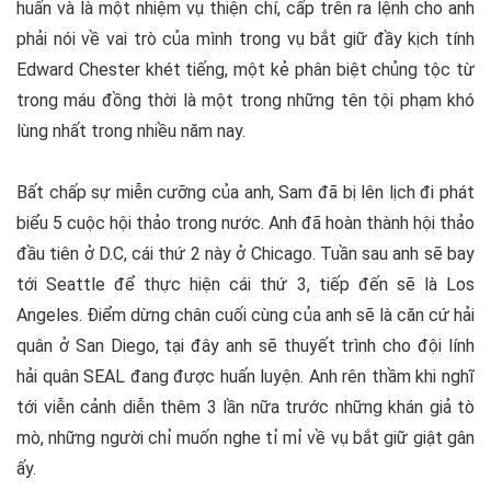
huấn và là một nhiệm vụ thiện chí, cấp trên ra lệnh cho anh
phải nói về vai trò của mình trong vụ bắt giữ đầy kịch tính
Edward Chester khét tiếng, một kẻ phân biệt chủng tộc từ
trong máu đồng thời là một trong những tên tội phạm khó
lùng nhất trong nhiều năm nay.
Bất chấp sự miễn cưỡng của anh, Sam đã bị lên lịch đi phát
biểu 5 cuộc hội thảo trong nước. Anh đã hoàn thành hội thảo
đầu tiên ở D.C, cái thứ 2 này ở Chicago. Tuần sau anh sẽ bay
tới Seattle để thực hiện cái thứ 3, tiếp đến sẽ là Los
Angeles. Điểm dừng chân cuối cùng của anh sẽ là căn cứ hải
quân ở San Diego, tại đây anh sẽ thuyết trình cho đội lính
hải quân SEAL đang được huấn luyện. Anh rên thầm khi nghĩ
tới viễn cảnh diễn thêm 3 lần nữa trước những khán giả tò
mò, những người chỉ muốn nghe tỉ mỉ về vụ bắt giữ giật gân
ấy.