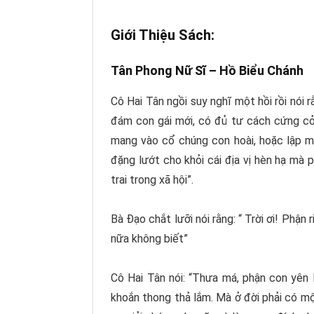
Giới Thiệu Sách:
Tân Phong Nữ Sĩ –
Hồ Biểu Chánh
Cô Hai Tân ngồi suy nghĩ một hồi rồi nói
đám con gái mới, có đủ tư cách cứng cỏi
mang vào cổ chúng con hoài, hoặc lập mộ
đặng lướt cho khỏi cái địa vị hèn hạ mà
trai trong xã hội”.
Bà Đạo chắt lưỡi nói rằng: “ Trời ơi! Phậ
nữa không biết”
Cô Hai Tân nói: “Thưa má, phận con yên
khoắn thong thả lắm. Mà ở đời phải có mộ