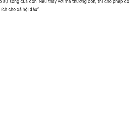
 sự sống của con. Nếu thầy với má thương con, thì cho phép co
ích cho xã hội đâu”.