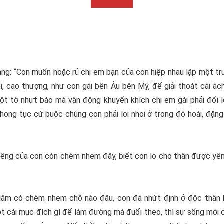
 rằng: “Con muốn hoặc rủ chị em bạn của con hiệp nhau lập một t
, cao thượng, như con gái bên Âu bên Mỹ, để giải thoát cái á
t tờ nhựt báo mà vận động khuyến khích chị em gái phải đổi lòn
 phong tục cứ buộc chúng con phải loi nhoi ở trong đó hoài, đặ
n riêng của con còn chèm nhem đây, biết con lo cho thân được yê
 lắm có chèm nhem chỗ nào đâu, con đã nhứt định ở độc thân 
t cái mục đích gì để làm đường mà đuổi theo, thì sự sống mới c