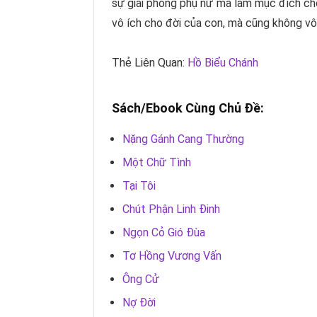
sự giải phóng phụ nữ mà làm mục đích cho
vô ích cho đời của con, mà cũng không vô 
Thẻ Liên Quan:
Hồ Biểu Chánh
Sách/Ebook Cùng Chủ Đề:
Nặng Gánh Cang Thường
Một Chữ Tình
Tại Tôi
Chút Phận Linh Đinh
Ngọn Cỏ Gió Đùa
Tơ Hồng Vương Vấn
Ông Cử
Nợ Đời