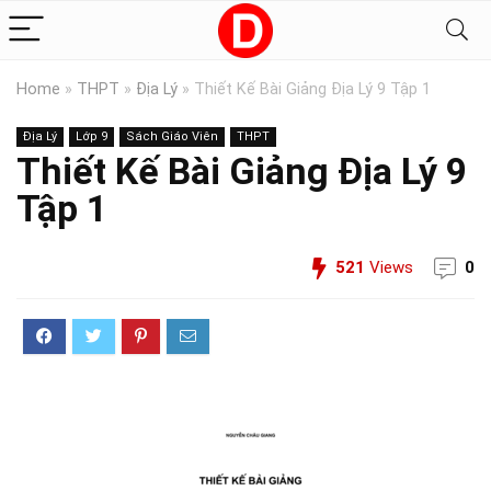
Home
»
THPT
»
Địa Lý
»
Thiết Kế Bài Giảng Địa Lý 9 Tập 1
Địa Lý
Lớp 9
Sách Giáo Viên
THPT
Thiết Kế Bài Giảng Địa Lý 9
Tập 1
521
Views
0