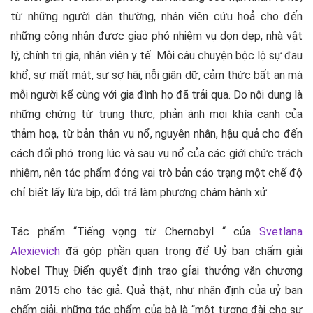
từ những người dân thường, nhân viên cứu hoả cho đến
những công nhân được giao phó nhiệm vụ dọn dẹp, nhà vật
lý, chính trị gia, nhân viên y tế. Mỗi câu chuyện bộc lộ sự đau
khổ, sự mất mát, sự sợ hãi, nỗi giận dữ, cảm thức bất an mà
mỗi người kể cùng với gia đình họ đã trải qua. Do nội dung là
những chứng từ trung thực, phản ánh mọi khía cạnh của
thảm hoạ, từ bản thân vụ nổ, nguyên nhân, hậu quả cho đến
cách đối phó trong lúc và sau vụ nổ của các giới chức trách
nhiệm, nên tác phẩm đóng vai trò bản cáo trạng một chế độ
chỉ biết lấy lừa bịp, dối trá làm phương châm hành xử.
Tác phẩm “
Tiếng vọng từ Chernobyl
“ của
Svetlana
Alexievich
đã góp phần quan trọng để Uỷ ban chấm giải
Nobel Thuỵ Điển quyết định trao gỉai thưởng văn chương
năm 2015 cho tác giả. Quả thật, như nhận định của uỷ ban
chấm giải, những tác phẩm của bà là “một tượng đài cho sự