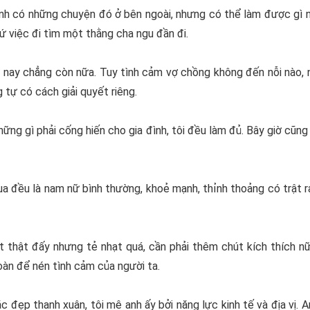
định có những chuyện đó ở bên ngoài, nhưng có thể làm được gì nà
ứ việc đi tìm một thằng cha ngu đần đi.
n nay chẳng còn nữa. Tuy tình cảm vợ chồng không đến nỗi nào, 
tự có cách giải quyết riêng.
hững gì phải cống hiến cho gia đình, tôi đều làm đủ. Bây giờ cũ
qua đều là nam nữ bình thường, khoẻ mạnh, thỉnh thoảng có trật 
ốt thật đấy nhưng tẻ nhạt quá, cần phải thêm chút kích thích n
àn để nén tình cảm của người ta.
sắc đẹp thanh xuân, tôi mê anh ấy bởi năng lực kinh tế và địa vị