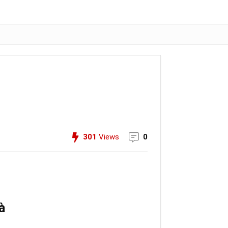
301
Views
0
à