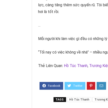
lực, càng tăng thêm sức quyến rũ. Tôi biế
hơi là tốt rồi.
…
Mỗi người khi làm việc gì đều có những lý
“Tối nay có việc không về nhà” – nhiều ng
Thẻ Liên Quan:
Hồ Túc Thanh
,
Trương Kiệ
TAGS:
Hồ Túc Thanh
Trương K