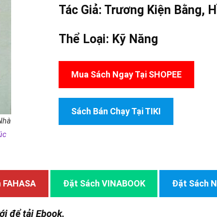
Tác Giả: Trương Kiện Bằng,
H
Thể Loại:
Kỹ Năng
Mua Sách Ngay Tại SHOPEE
Sách Bán Chạy Tại TIKI
Nhà
úc
h FAHASA
Đặt Sách VINABOOK
Đặt Sách
ới để tải Ebook.