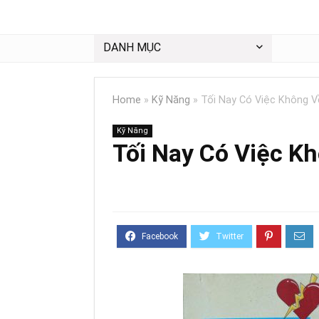
DANH MỤC
Home
»
Kỹ Năng
»
Tối Nay Có Việc Không V
Kỹ Năng
Tối Nay Có Việc K