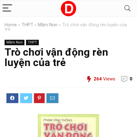
Home
»
THPT
»
Mầm Non
»
Trò chơi vận động rèn luyện của
trẻ
Mầm Non
THPT
Trò chơi vận động rèn
luyện của trẻ
264
Views
0