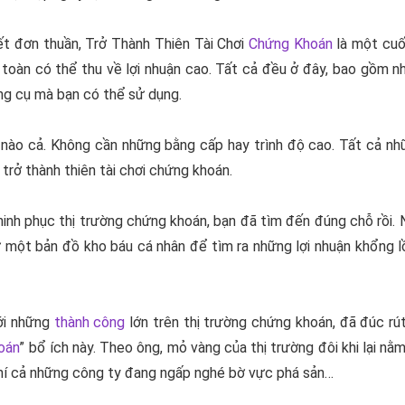
ết đơn thuần,
Trở Thành Thiên Tài Chơi
Chứng Khoán
là một cuố
toàn có thể thu về lợi nhuận cao. Tất cả đều ở đây, bao gồm n
ng cụ mà bạn có thể sử dụng.
ào cả. Không cần những bằng cấp hay trình độ cao. Tất cả nhữ
trở thành thiên tài chơi chứng khoán.
nh phục thị trường chứng khoán, bạn đã tìm đến đúng chỗ rồi. N
một bản đồ kho báu cá nhân để tìm ra những lợi nhuận khổng l
với những
thành công
lớn trên thị trường chứng khoán, đã đúc rú
oán
” bổ ích này. Theo ông, mỏ vàng của thị trường đôi khi lại nằ
chí cả những công ty đang ngấp nghé bờ vực phá sản…