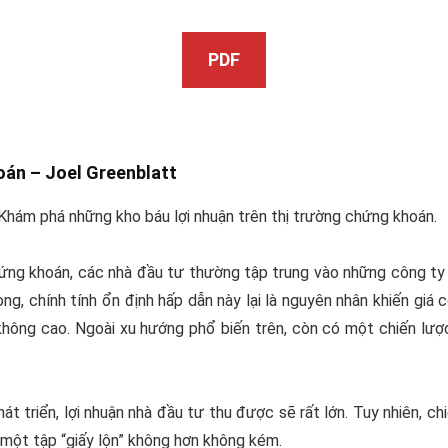
PDF
hoán –
Joel Greenblatt
Khám phá những kho báu lợi nhuận trên thị trường chứng khoán.
ứng khoán, các nhà đầu tư thường tập trung vào những công ty 
ng, chính tính ổn định hấp dẫn này lại là nguyên nhân khiến gi
không cao. Ngoài xu hướng phổ biến trên, còn có một chiến lượ
át triển, lợi nhuận nhà đầu tư thu được sẽ rất lớn. Tuy nhiên, c
 một tập “giấy lộn” không hơn không kém.