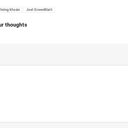
Chứng khoán
Joel GreenBlatt
our thoughts