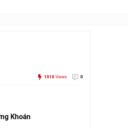
1010
Views
0
ng Khoán