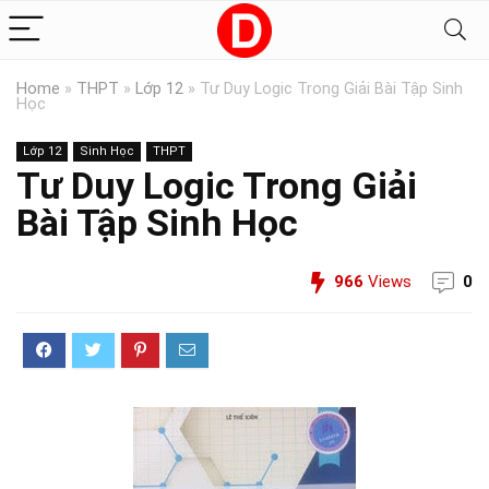
Home
»
THPT
»
Lớp 12
»
Tư Duy Logic Trong Giải Bài Tập Sinh
Học
Lớp 12
Sinh Học
THPT
Tư Duy Logic Trong Giải
Bài Tập Sinh Học
966
Views
0