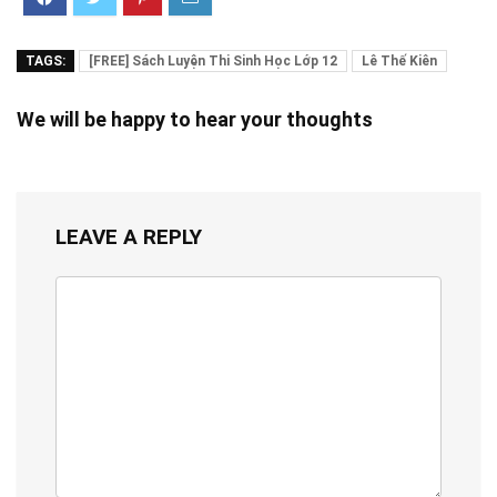
TAGS:
[FREE] Sách Luyện Thi Sinh Học Lớp 12
Lê Thế Kiên
We will be happy to hear your thoughts
LEAVE A REPLY